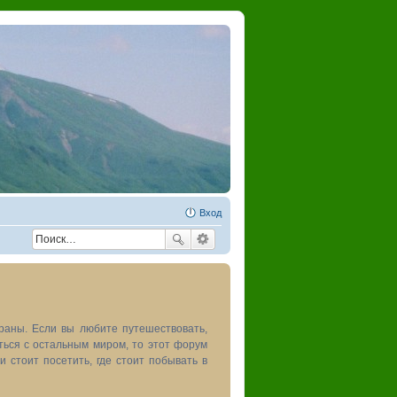
Вход
раны. Если вы любите путешествовать,
иться с остальным миром, то этот форум
и стоит посетить, где стоит побывать в