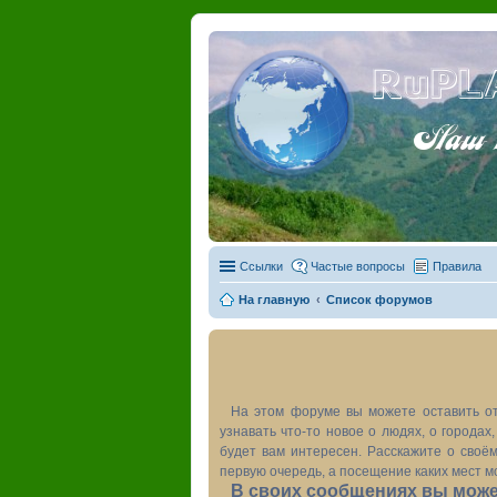
RuPL
Наш пу
Ссылки
Частые вопросы
Правила
На главную
Список форумов
На этом форуме вы можете оставить от
узнавать что-то новое о людях, о города
будет вам интересен. Расскажите о своём
первую очередь, а посещение каких мест м
В своих сообщениях вы может