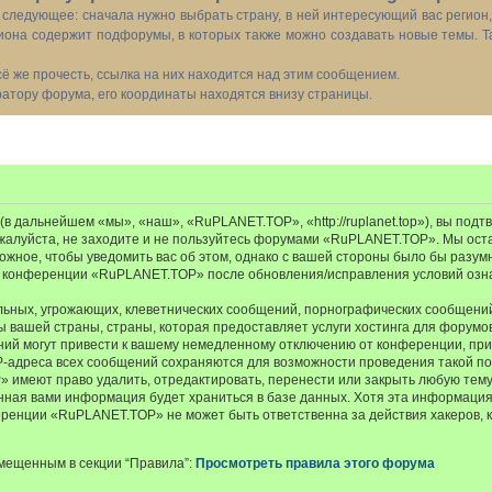
следующее: сначала нужно выбрать страну, в ней интересующий вас регион
иона содержит подфорумы, в которых также можно создавать новые темы. Т
всё же прочесть, ссылка на них находится над этим сообщением.
тору форума, его координаты находятся внизу страницы.
 дальнейшем «мы», «наш», «RuPLANET.TOP», «http://ruplanet.top»), вы подт
ожалуйста, не заходите и не пользуйтесь форумами «RuPLANET.TOP». Мы ост
ожное, чтобы уведомить вас об этом, однако с вашей стороны было бы разум
е конференции «RuPLANET.TOP» после обновления/исправления условий озна
ьных, угрожающих, клеветнических сообщений, порнографических сообщений
ы вашей страны, страны, которая предоставляет услуги хостинга для фору
ий могут привести к вашему немедленному отключению от конференции, при
IP-адреса всех сообщений сохраняются для возможности проведения такой пол
меют право удалить, отредактировать, перенести или закрыть любую тему 
ённая вами информация будет храниться в базе данных. Хотя эта информация
енции «RuPLANET.TOP» не может быть ответственна за действия хакеров, к
мещенным в секции “Правила”:
Просмотреть правила этого форума