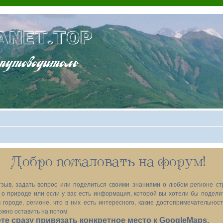
ANET.TOP
теводитель
Добро пожаловать на форум!
зыв, задать вопрос или поделиться своими знаниями о любом регионе ст
х, о природе или если у вас есть информация, которой вы хотели бы подел
 городе, регионе, что в них есть интересного, какие достопримечательност
ожно оставить на потом.
е сразу привязать конкретное место к GoogleMaps.