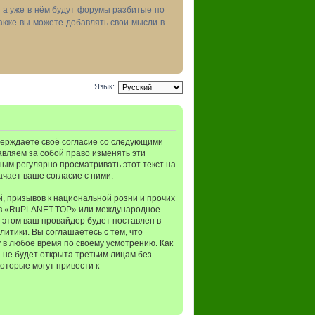
, а уже в нём будут форумы разбитые по
акже вы можете добавлять свои мысли в
Язык:
верждаете своё согласие со следующими
авляем за собой право изменять эти
ным регулярно просматривать этот текст на
чает ваше согласие с ними.
, призывов к национальной розни и прочих
мов «RuPLANET.TOP» или международное
 этом ваш провайдер будет поставлен в
итики. Вы соглашаетесь с тем, что
в любое время по своему усмотрению. Как
 не будет открыта третьим лицам без
оторые могут привести к