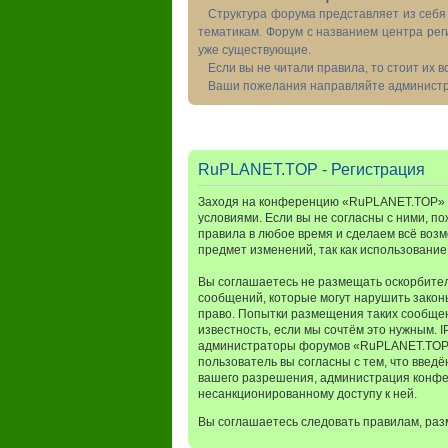
Структура форума представляет из себя 
тематикам. Форум с названием центра рег
уже существующие.
Если вы не читали правила, то стоит их 
Ваши пожелания направляйте администра
RuPLANET.TOP - Регистрация
Заходя на конференцию «RuPLANET.TOP» (в
условиями. Если вы не согласны с ними, п
правила в любое время и сделаем всё возм
предмет изменений, так как использовани
Вы соглашаетесь не размещать оскорбител
сообщений, которые могут нарушить закон
право. Попытки размещения таких сообщен
известность, если мы сочтём это нужным. 
администраторы форумов «RuPLANET.TOP» и
пользователь вы согласны с тем, что введ
вашего разрешения, администрация конфер
несанкционированному доступу к ней.
Вы соглашаетесь следовать правилам, раз