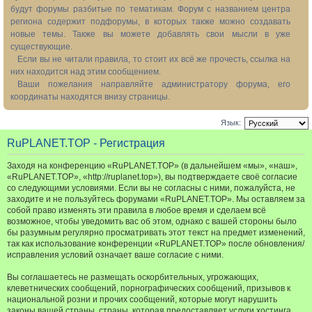
будут форумы разбитые по тематикам. Форум с названием центра
региона содержит подфорумы, в которых также можно создавать
новые темы. Также вы можете добавлять свои мысли в уже
существующие.
Если вы не читали правила, то стоит их всё же прочесть, ссылка на
них находится над этим сообщением.
Ваши пожелания направляйте администратору форума, его
координаты находятся внизу страницы.
Язык:
RuPLANET.TOP - Регистрация
Заходя на конференцию «RuPLANET.TOP» (в дальнейшем «мы», «наш»,
«RuPLANET.TOP», «http://ruplanet.top»), вы подтверждаете своё согласие
со следующими условиями. Если вы не согласны с ними, пожалуйста, не
заходите и не пользуйтесь форумами «RuPLANET.TOP». Мы оставляем за
собой право изменять эти правила в любое время и сделаем всё
возможное, чтобы уведомить вас об этом, однако с вашей стороны было
бы разумным регулярно просматривать этот текст на предмет изменений,
так как использование конференции «RuPLANET.TOP» после обновления/
исправления условий означает ваше согласие с ними.
Вы соглашаетесь не размещать оскорбительных, угрожающих,
клеветнических сообщений, порнографических сообщений, призывов к
национальной розни и прочих сообщений, которые могут нарушить
законы вашей страны, страны, которая предоставляет услуги хостинга