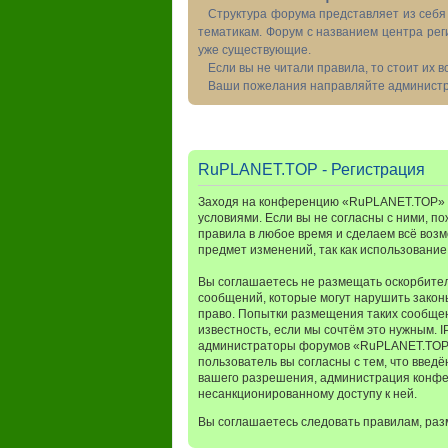
Структура форума представляет из себя 
тематикам. Форум с названием центра рег
уже существующие.
Если вы не читали правила, то стоит их 
Ваши пожелания направляйте администра
RuPLANET.TOP - Регистрация
Заходя на конференцию «RuPLANET.TOP» (в
условиями. Если вы не согласны с ними, п
правила в любое время и сделаем всё возм
предмет изменений, так как использовани
Вы соглашаетесь не размещать оскорбител
сообщений, которые могут нарушить закон
право. Попытки размещения таких сообщен
известность, если мы сочтём это нужным. 
администраторы форумов «RuPLANET.TOP» и
пользователь вы согласны с тем, что введ
вашего разрешения, администрация конфер
несанкционированному доступу к ней.
Вы соглашаетесь следовать правилам, раз