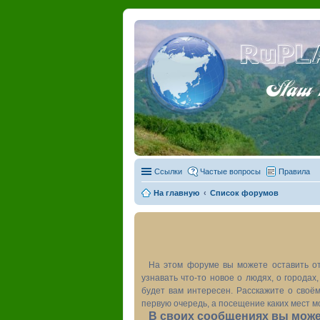
RuPL
Наш пу
Ссылки
Частые вопросы
Правила
На главную
Список форумов
На этом форуме вы можете оставить от
узнавать что-то новое о людях, о города
будет вам интересен. Расскажите о своём
первую очередь, а посещение каких мест м
В своих сообщениях вы может