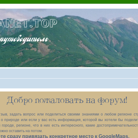
ANET.TOP
теводитель
Добро пожаловать на форум!
зыв, задать вопрос или поделиться своими знаниями о любом регионе ст
х, о природе или если у вас есть информация, которой вы хотели бы подел
 городе, регионе, что в них есть интересного, какие достопримечательност
ожно оставить на потом.
е сразу привязать конкретное место к GoogleMaps.