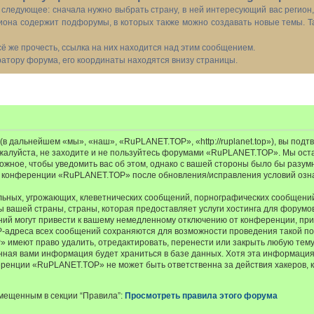
следующее: сначала нужно выбрать страну, в ней интересующий вас регион
иона содержит подфорумы, в которых также можно создавать новые темы. Т
всё же прочесть, ссылка на них находится над этим сообщением.
тору форума, его координаты находятся внизу страницы.
 дальнейшем «мы», «наш», «RuPLANET.TOP», «http://ruplanet.top»), вы подт
ожалуйста, не заходите и не пользуйтесь форумами «RuPLANET.TOP». Мы ост
ожное, чтобы уведомить вас об этом, однако с вашей стороны было бы разум
е конференции «RuPLANET.TOP» после обновления/исправления условий озна
ьных, угрожающих, клеветнических сообщений, порнографических сообщений
ы вашей страны, страны, которая предоставляет услуги хостинга для фору
ий могут привести к вашему немедленному отключению от конференции, при
IP-адреса всех сообщений сохраняются для возможности проведения такой пол
меют право удалить, отредактировать, перенести или закрыть любую тему 
ённая вами информация будет храниться в базе данных. Хотя эта информация
енции «RuPLANET.TOP» не может быть ответственна за действия хакеров, к
мещенным в секции “Правила”:
Просмотреть правила этого форума