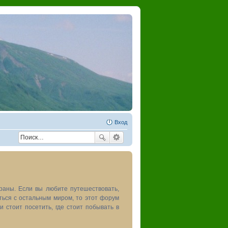
Вход
раны. Если вы любите путешествовать,
иться с остальным миром, то этот форум
и стоит посетить, где стоит побывать в