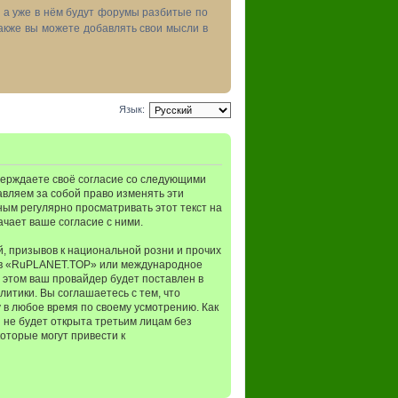
, а уже в нём будут форумы разбитые по
акже вы можете добавлять свои мысли в
Язык:
верждаете своё согласие со следующими
авляем за собой право изменять эти
ным регулярно просматривать этот текст на
чает ваше согласие с ними.
, призывов к национальной розни и прочих
мов «RuPLANET.TOP» или международное
 этом ваш провайдер будет поставлен в
итики. Вы соглашаетесь с тем, что
в любое время по своему усмотрению. Как
 не будет открыта третьим лицам без
оторые могут привести к