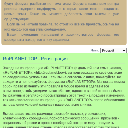
будут форумы разбитые по тематикам. Форум с названием центра
региона содержит подфорумы, в которых также можно создавать
новые темы. Также вы можете добавлять свои мысли в уже
существующие.
Если вы не читали правила, то стоит их всё же прочесть, ссылка на
них находится над этим сообщением.
Ваши пожелания направляйте администратору форума, его
координаты находятся внизу страницы.
Язык:
RuPLANET.TOP - Регистрация
Заходя на конференцию «RuPLANET.TOP» (в дальнейшем «мы», «наш»,
«RuPLANET.TOP», «http://ruplanet.top»), вы подтверждаете своё согласие
со следующими условиями. Если вы не согласны с ними, пожалуйста, не
заходите и не пользуйтесь форумами «RuPLANET.TOP». Мы оставляем за
собой право изменять эти правила в любое время и сделаем всё
возможное, чтобы уведомить вас об этом, однако с вашей стороны было
бы разумным регулярно просматривать этот текст на предмет изменений,
так как использование конференции «RuPLANET.TOP» после обновления/
исправления условий означает ваше согласие с ними.
Вы соглашаетесь не размещать оскорбительных, угрожающих,
клеветнических сообщений, порнографических сообщений, призывов к
национальной розни и прочих сообщений, которые могут нарушить
законы вашей страны, страны, которая предоставляет услуги хостинга