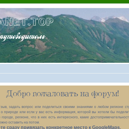
ANET.TOP
теводитель
Добро пожаловать на форум!
зыв, задать вопрос или поделиться своими знаниями о любом регионе ст
х, о природе или если у вас есть информация, которой вы хотели бы подел
 городе, регионе, что в них есть интересного, какие достопримечательност
ожно оставить на потом.
е сразу привязать конкретное место к GoogleMaps.