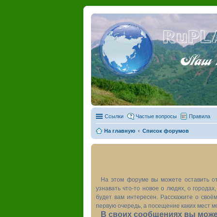
RuPL
Наш пу
Ссылки
Частые вопросы
Правила
На главную
Список форумов
На этом форуме вы можете оставить от
узнавать что-то новое о людях, о города
будет вам интересен. Расскажите о своём
первую очередь, а посещение каких мест м
В своих сообщениях вы может