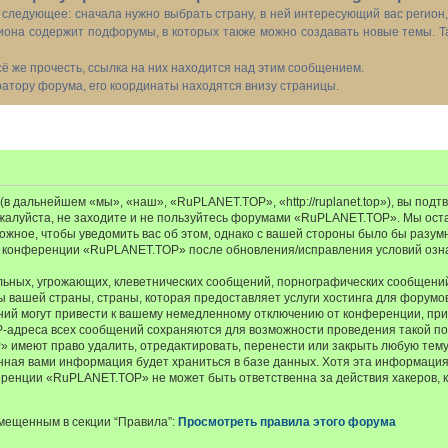
следующее: сначала нужно выбрать страну, в ней интересующий вас регион
иона содержит подфорумы, в которых также можно создавать новые темы. Т
всё же прочесть, ссылка на них находится над этим сообщением.
тору форума, его координаты находятся внизу страницы.
 дальнейшем «мы», «наш», «RuPLANET.TOP», «http://ruplanet.top»), вы подт
ожалуйста, не заходите и не пользуйтесь форумами «RuPLANET.TOP». Мы ост
ожное, чтобы уведомить вас об этом, однако с вашей стороны было бы разум
е конференции «RuPLANET.TOP» после обновления/исправления условий озна
ьных, угрожающих, клеветнических сообщений, порнографических сообщений
ы вашей страны, страны, которая предоставляет услуги хостинга для фору
ий могут привести к вашему немедленному отключению от конференции, при
IP-адреса всех сообщений сохраняются для возможности проведения такой пол
меют право удалить, отредактировать, перенести или закрыть любую тему 
ённая вами информация будет храниться в базе данных. Хотя эта информация
енции «RuPLANET.TOP» не может быть ответственна за действия хакеров, к
мещенным в секции “Правила”:
Просмотреть правила этого форума