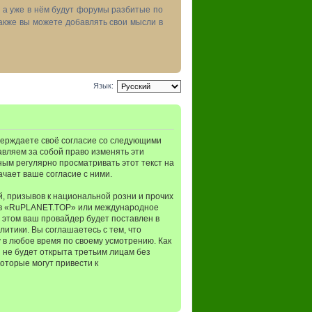
, а уже в нём будут форумы разбитые по
акже вы можете добавлять свои мысли в
Язык:
верждаете своё согласие со следующими
авляем за собой право изменять эти
ным регулярно просматривать этот текст на
чает ваше согласие с ними.
, призывов к национальной розни и прочих
мов «RuPLANET.TOP» или международное
 этом ваш провайдер будет поставлен в
итики. Вы соглашаетесь с тем, что
в любое время по своему усмотрению. Как
 не будет открыта третьим лицам без
оторые могут привести к