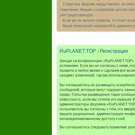
Структура форума представляет из себя 
тематикам. Форум с названием центра рег
уже существующие.
Если вы не читали правила, то стоит их 
Ваши пожелания направляйте администра
RuPLANET.TOP - Регистрация
Заходя на конференцию «RuPLANET.TOP» (в
условиями. Если вы не согласны с ними, п
правила в любое время и сделаем всё возм
предмет изменений, так как использовани
Вы соглашаетесь не размещать оскорбител
сообщений, которые могут нарушить закон
право. Попытки размещения таких сообщен
известность, если мы сочтём это нужным. 
администраторы форумов «RuPLANET.TOP» и
пользователь вы согласны с тем, что введ
вашего разрешения, администрация конфер
несанкционированному доступу к ней.
Вы соглашаетесь следовать правилам, раз