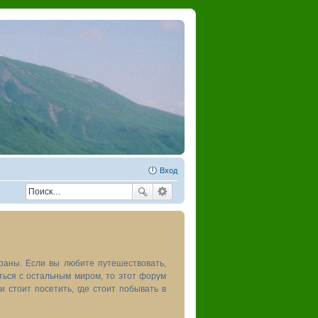
Вход
раны. Если вы любите путешествовать,
иться с остальным миром, то этот форум
и стоит посетить, где стоит побывать в