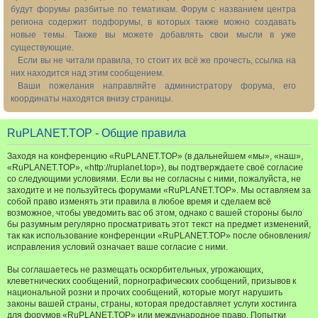
будут форумы разбитые по тематикам. Форум с названием центра
региона содержит подфорумы, в которых также можно создавать
новые темы. Также вы можете добавлять свои мысли в уже
существующие.
Если вы не читали правила, то стоит их всё же прочесть, ссылка на
них находится над этим сообщением.
Ваши пожелания направляйте администратору форума, его
координаты находятся внизу страницы.
RuPLANET.TOP - Общие правила
Заходя на конференцию «RuPLANET.TOP» (в дальнейшем «мы», «наш»,
«RuPLANET.TOP», «http://ruplanet.top»), вы подтверждаете своё согласие
со следующими условиями. Если вы не согласны с ними, пожалуйста, не
заходите и не пользуйтесь форумами «RuPLANET.TOP». Мы оставляем за
собой право изменять эти правила в любое время и сделаем всё
возможное, чтобы уведомить вас об этом, однако с вашей стороны было
бы разумным регулярно просматривать этот текст на предмет изменений,
так как использование конференции «RuPLANET.TOP» после обновления/
исправления условий означает ваше согласие с ними.
Вы соглашаетесь не размещать оскорбительных, угрожающих,
клеветнических сообщений, порнографических сообщений, призывов к
национальной розни и прочих сообщений, которые могут нарушить
законы вашей страны, страны, которая предоставляет услуги хостинга
для форумов «RuPLANET.TOP» или международное право. Попытки