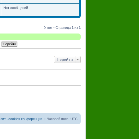
Нет сообщений
0 тем • Страница
1
из
1
Перейти
лить cookies конференции
Часовой пояс:
UTC