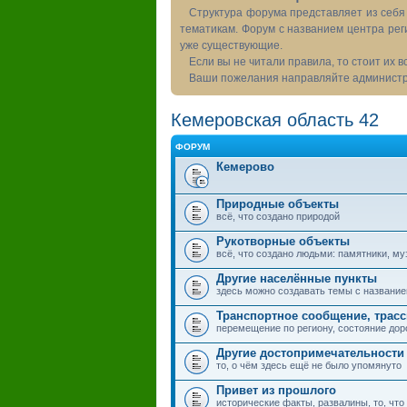
Структура форума представляет из себя 
тематикам. Форум с названием центра рег
уже существующие.
Если вы не читали правила, то стоит их 
Ваши пожелания направляйте администра
Кемеровская область 42
ФОРУМ
Кемерово
Природные объекты
всё, что создано природой
Рукотворные объекты
всё, что создано людьми: памятники, муз
Другие населённые пункты
здесь можно создавать темы с названием
Транспортное сообщение, трас
перемещение по региону, состояние дор
Другие достопримечательности
то, о чём здесь ещё не было упомянуто
Привет из прошлого
исторические факты, развалины, то, что