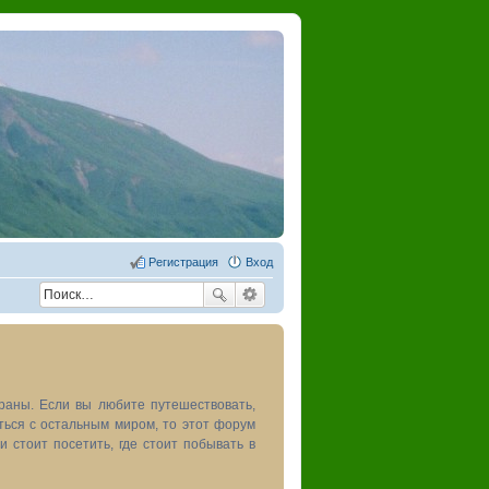
Регистрация
Вход
раны. Если вы любите путешествовать,
иться с остальным миром, то этот форум
и стоит посетить, где стоит побывать в