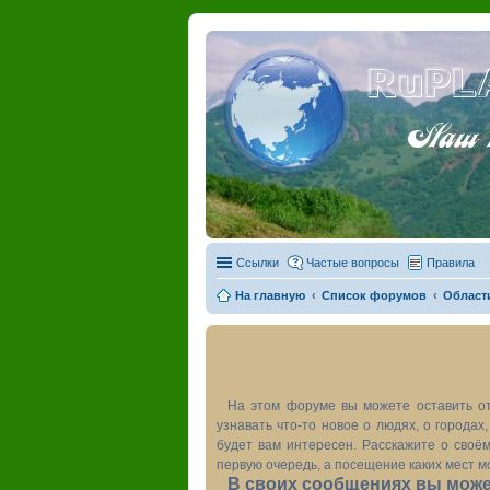
RuPL
Наш пу
Ссылки
Частые вопросы
Правила
На главную
Список форумов
Област
На этом форуме вы можете оставить от
узнавать что-то новое о людях, о города
будет вам интересен. Расскажите о своём
первую очередь, а посещение каких мест м
В своих сообщениях вы может