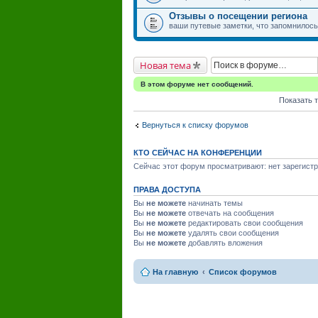
Отзывы о посещении региона
ваши путевые заметки, что запомнилось,
Новая тема
В этом форуме нет сообщений.
Показать 
Вернуться к списку форумов
КТО СЕЙЧАС НА КОНФЕРЕНЦИИ
Сейчас этот форум просматривают: нет зарегистр
ПРАВА ДОСТУПА
Вы
не можете
начинать темы
Вы
не можете
отвечать на сообщения
Вы
не можете
редактировать свои сообщения
Вы
не можете
удалять свои сообщения
Вы
не можете
добавлять вложения
На главную
Список форумов