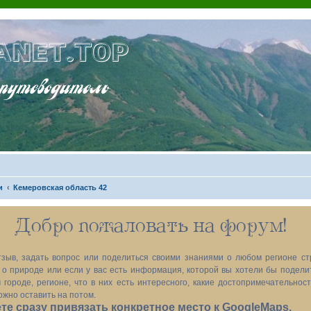
ANET.TOP
теводитель
и
Кемеровская область 42
Добро пожаловать на форум!
зыв, задать вопрос или поделиться своими знаниями о любом регионе ст
х, о природе или если у вас есть информация, которой вы хотели бы подел
 городе, регионе, что в них есть интересного, какие достопримечательност
ожно оставить на потом.
е сразу привязать конкретное место к GoogleMaps.