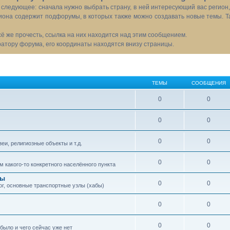
следующее: сначала нужно выбрать страну, в ней интересующий вас регион
иона содержит подфорумы, в которых также можно создавать новые темы. Т
всё же прочесть, ссылка на них находится над этим сообщением.
тору форума, его координаты находятся внизу страницы.
ТЕМЫ
СООБЩЕНИЯ
0
0
0
0
0
0
еи, религиозные объекты и т.д.
0
0
 какого-то конкретного населённого пункта
сы
0
0
ог, основные транспортные узлы (хабы)
0
0
0
0
 было и чего сейчас уже нет