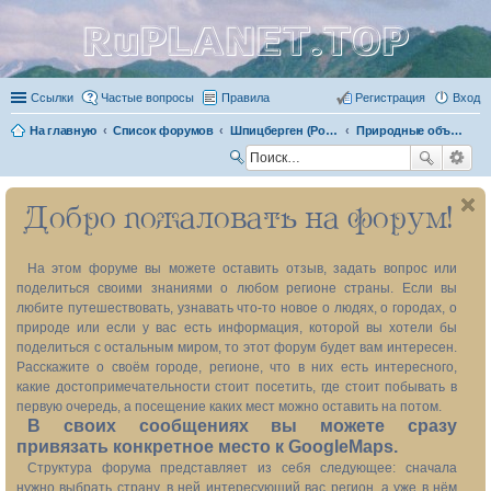
RuPLANET.TOP
Ссылки
Частые вопросы
Правила
Регистрация
Вход
На главную
Список форумов
Шпицберген (Российская часть)
Природные объекты
П
ои
Добро пожаловать на форум!
ск
На этом форуме вы можете оставить отзыв, задать вопрос или
поделиться своими знаниями о любом регионе страны. Если вы
любите путешествовать, узнавать что-то новое о людях, о городах, о
природе или если у вас есть информация, которой вы хотели бы
поделиться с остальным миром, то этот форум будет вам интересен.
Расскажите о своём городе, регионе, что в них есть интересного,
какие достопримечательности стоит посетить, где стоит побывать в
первую очередь, а посещение каких мест можно оставить на потом.
В своих сообщениях вы можете сразу
привязать конкретное место к GoogleMaps.
Структура форума представляет из себя следующее: сначала
нужно выбрать страну, в ней интересующий вас регион, а уже в нём