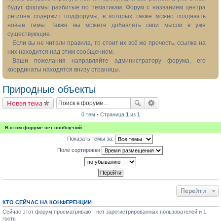
будут форумы разбитые по тематикам. Форум с названием центра
региона содержит подфорумы, в которых также можно создавать
новые темы. Также вы можете добавлять свои мысли в уже
существующие.
Если вы не читали правила, то стоит их всё же прочесть, ссылка на
них находится над этим сообщением.
Ваши пожелания направляйте администратору форума, его
координаты находятся внизу страницы.
Природные объекты
Новая тема
0 тем • Страница
1
из
1
В этом форуме нет сообщений.
Показать темы за:
Поле сортировки
Перейти
КТО СЕЙЧАС НА КОНФЕРЕНЦИИ
Сейчас этот форум просматривают: нет зарегистрированных пользователей и 1
гость