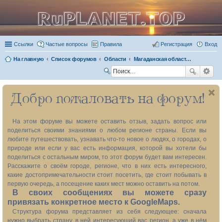
RuPLANET.TOP
Ссылки
Частые вопросы
Правила
Регистрация
Вход
На главную
Список форумов
Области
Магаданская область (без Чукотского автономного округа) 49
П
ои
Добро пожаловать на форум!
ск
На этом форуме вы можете оставить отзыв, задать вопрос или
поделиться своими знаниями о любом регионе страны. Если вы
любите путешествовать, узнавать что-то новое о людях, о городах, о
природе или если у вас есть информация, которой вы хотели бы
поделиться с остальным миром, то этот форум будет вам интересен.
Расскажите о своём городе, регионе, что в них есть интересного,
какие достопримечательности стоит посетить, где стоит побывать в
первую очередь, а посещение каких мест можно оставить на потом.
В своих сообщениях вы можете сразу
привязать конкретное место к GoogleMaps.
Структура форума представляет из себя следующее: сначала
нужно выбрать страну, в ней интересующий вас регион, а уже в нём