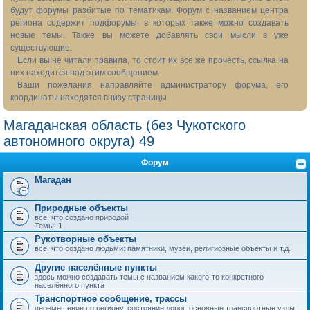
будут форумы разбитые по тематикам. Форум с названием центра
региона содержит подфорумы, в которых также можно создавать
новые темы. Также вы можете добавлять свои мысли в уже
существующие.
Если вы не читали правила, то стоит их всё же прочесть, ссылка на
них находится над этим сообщением.
Ваши пожелания направляйте администратору форума, его
координаты находятся внизу страницы.
Магаданская область (без Чукотского
автономного округа) 49
Форум
Магадан
Природные объекты
всё, что создано природой
Темы:
1
Рукотворные объекты
всё, что создано людьми: памятники, музеи, религиозные объекты и т.д.
Другие населённые пункты
здесь можно создавать темы с названием какого-то конкретного
населённого пункта
Транспортное сообщение, трассы
перемещение по региону, состояние дорог, основные транспортные узлы