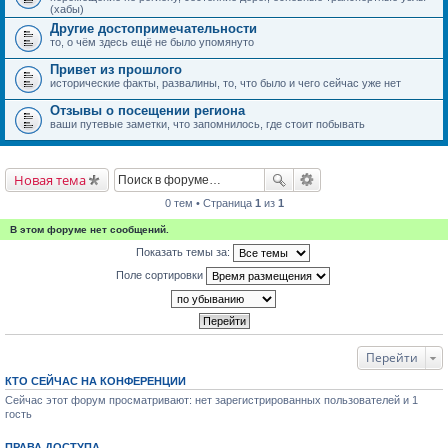
(хабы)
Другие достопримечательности
то, о чём здесь ещё не было упомянуто
Привет из прошлого
исторические факты, развалины, то, что было и чего сейчас уже нет
Отзывы о посещении региона
ваши путевые заметки, что запомнилось, где стоит побывать
Новая тема
0 тем • Страница
1
из
1
В этом форуме нет сообщений.
Показать темы за:
Поле сортировки
Перейти
КТО СЕЙЧАС НА КОНФЕРЕНЦИИ
Сейчас этот форум просматривают: нет зарегистрированных пользователей и 1
гость
ПРАВА ДОСТУПА