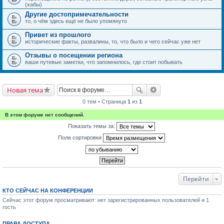
(хабы)
Другие достопримечательности
то, о чём здесь ещё не было упомянуто
Привет из прошлого
исторические факты, развалины, то, что было и чего сейчас уже нет
Отзывы о посещении региона
ваши путевые заметки, что запомнилось, где стоит побывать
Новая тема
0 тем • Страница
1
из
1
В этом форуме нет сообщений.
Показать темы за:
Поле сортировки
Перейти
КТО СЕЙЧАС НА КОНФЕРЕНЦИИ
Сейчас этот форум просматривают: нет зарегистрированных пользователей и 1
гость
ПРАВА ДОСТУПА