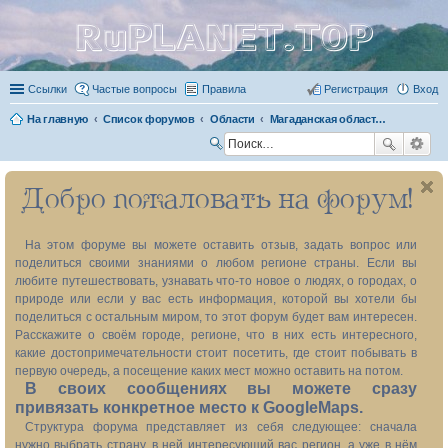
RuPLANET.TOP
Ссылки
Частые вопросы
Правила
Регистрация
Вход
На главную
Список форумов
Области
Магаданская область (без Чукотского автономного округа) 49
П
ои
Добро пожаловать на форум!
ск
На этом форуме вы можете оставить отзыв, задать вопрос или
поделиться своими знаниями о любом регионе страны. Если вы
любите путешествовать, узнавать что-то новое о людях, о городах, о
природе или если у вас есть информация, которой вы хотели бы
поделиться с остальным миром, то этот форум будет вам интересен.
Расскажите о своём городе, регионе, что в них есть интересного,
какие достопримечательности стоит посетить, где стоит побывать в
первую очередь, а посещение каких мест можно оставить на потом.
В своих сообщениях вы можете сразу
привязать конкретное место к GoogleMaps.
Структура форума представляет из себя следующее: сначала
нужно выбрать страну, в ней интересующий вас регион, а уже в нём