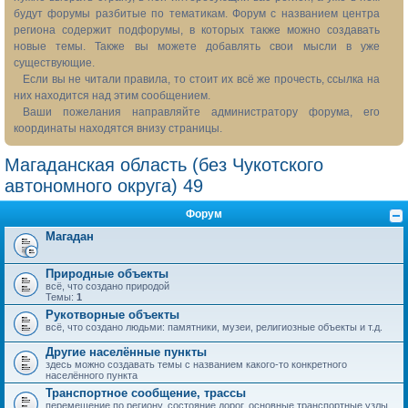
будут форумы разбитые по тематикам. Форум с названием центра
региона содержит подфорумы, в которых также можно создавать
новые темы. Также вы можете добавлять свои мысли в уже
существующие.
Если вы не читали правила, то стоит их всё же прочесть, ссылка на
них находится над этим сообщением.
Ваши пожелания направляйте администратору форума, его
координаты находятся внизу страницы.
Магаданская область (без Чукотского
автономного округа) 49
Форум
Магадан
Природные объекты
всё, что создано природой
Темы:
1
Рукотворные объекты
всё, что создано людьми: памятники, музеи, религиозные объекты и т.д.
Другие населённые пункты
здесь можно создавать темы с названием какого-то конкретного
населённого пункта
Транспортное сообщение, трассы
перемещение по региону, состояние дорог, основные транспортные узлы