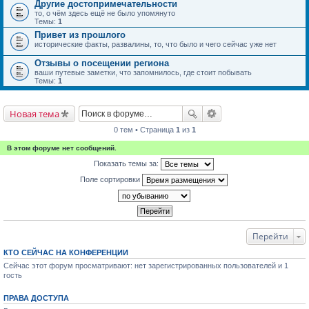
Другие достопримечательности
то, о чём здесь ещё не было упомянуто
Темы:
1
Привет из прошлого
исторические факты, развалины, то, что было и чего сейчас уже нет
Отзывы о посещении региона
ваши путевые заметки, что запомнилось, где стоит побывать
Темы:
1
Новая тема
0 тем • Страница
1
из
1
В этом форуме нет сообщений.
Показать темы за:
Поле сортировки
Перейти
КТО СЕЙЧАС НА КОНФЕРЕНЦИИ
Сейчас этот форум просматривают: нет зарегистрированных пользователей и 1
гость
ПРАВА ДОСТУПА