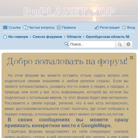
RuPLANET.TOP
Ссылки
Частые вопросы
Правила
Регистрация
Вход
На главную
Список форумов
Области
Оренбургская область 56
П
ои
Добро пожаловать на форум!
ск
На этом форуме вы можете оставить отзыв, задать вопрос или
поделиться своими знаниями о любом регионе страны. Если вы
любите путешествовать, узнавать что-то новое о людях, о городах, о
природе или если у вас есть информация, которой вы хотели бы
поделиться с остальным миром, то этот форум будет вам интересен.
Расскажите о своём городе, регионе, что в них есть интересного,
какие достопримечательности стоит посетить, где стоит побывать в
первую очередь, а посещение каких мест можно оставить на потом.
В своих сообщениях вы можете сразу
привязать конкретное место к GoogleMaps.
Структура форума представляет из себя следующее: сначала
нужно выбрать страну, в ней интересующий вас регион, а уже в нём