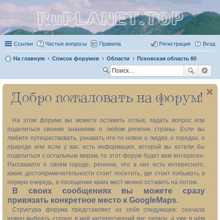
RuPLANET.TOP
Ссылки
Частые вопросы
Правила
Регистрация
Вход
На главную
Список форумов
Области
Псковская область 60
П
ои
Добро пожаловать на форум!
ск
На этом форуме вы можете оставить отзыв, задать вопрос или
поделиться своими знаниями о любом регионе страны. Если вы
любите путешествовать, узнавать что-то новое о людях, о городах, о
природе или если у вас есть информация, которой вы хотели бы
поделиться с остальным миром, то этот форум будет вам интересен.
Расскажите о своём городе, регионе, что в них есть интересного,
какие достопримечательности стоит посетить, где стоит побывать в
первую очередь, а посещение каких мест можно оставить на потом.
В своих сообщениях вы можете сразу
привязать конкретное место к GoogleMaps.
Структура форума представляет из себя следующее: сначала
нужно выбрать страну, в ней интересующий вас регион, а уже в нём