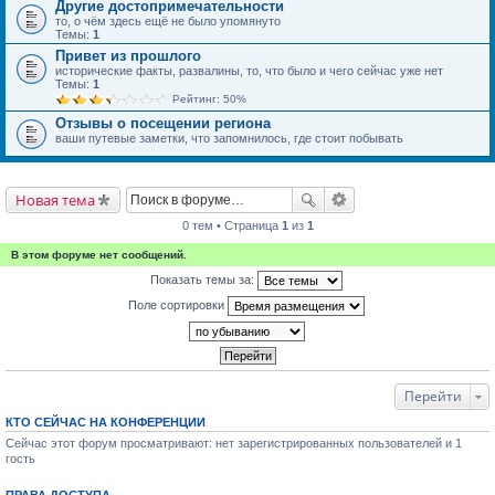
Другие достопримечательности
то, о чём здесь ещё не было упомянуто
Темы:
1
Привет из прошлого
исторические факты, развалины, то, что было и чего сейчас уже нет
Темы:
1
Рейтинг: 50%
Отзывы о посещении региона
ваши путевые заметки, что запомнилось, где стоит побывать
Новая тема
0 тем • Страница
1
из
1
В этом форуме нет сообщений.
Показать темы за:
Поле сортировки
Перейти
КТО СЕЙЧАС НА КОНФЕРЕНЦИИ
Сейчас этот форум просматривают: нет зарегистрированных пользователей и 1
гость