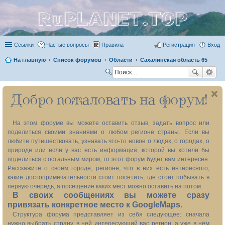
RuPLANET.TOP
Ссылки
Частые вопросы
Правила
Регистрация
Вход
На главную
Список форумов
Области
Сахалинская область 65
П
ои
Добро пожаловать на форум!
ск
На этом форуме вы можете оставить отзыв, задать вопрос или
поделиться своими знаниями о любом регионе страны. Если вы
любите путешествовать, узнавать что-то новое о людях, о городах, о
природе или если у вас есть информация, которой вы хотели бы
поделиться с остальным миром, то этот форум будет вам интересен.
Расскажите о своём городе, регионе, что в них есть интересного,
какие достопримечательности стоит посетить, где стоит побывать в
первую очередь, а посещение каких мест можно оставить на потом.
В своих сообщениях вы можете сразу
привязать конкретное место к GoogleMaps.
Структура форума представляет из себя следующее: сначала
нужно выбрать страну, в ней интересующий вас регион, а уже в нём