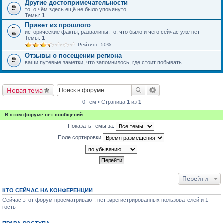
Другие достопримечательности
то, о чём здесь ещё не было упомянуто
Темы:
1
Привет из прошлого
исторические факты, развалины, то, что было и чего сейчас уже нет
Темы:
1
Рейтинг: 50%
Отзывы о посещении региона
ваши путевые заметки, что запомнилось, где стоит побывать
Новая тема
0 тем • Страница
1
из
1
В этом форуме нет сообщений.
Показать темы за:
Поле сортировки
Перейти
КТО СЕЙЧАС НА КОНФЕРЕНЦИИ
Сейчас этот форум просматривают: нет зарегистрированных пользователей и 1
гость