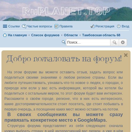
RuPLANET.TOP
Ссылки
Частые вопросы
Правила
Регистрация
Вход
На главную
Список форумов
Области
Тамбовская область 68
П
ои
Добро пожаловать на форум!
ск
На этом форуме вы можете оставить отзыв, задать вопрос или
поделиться своими знаниями о любом регионе страны. Если вы
любите путешествовать, узнавать что-то новое о людях, о городах, о
природе или если у вас есть информация, которой вы хотели бы
поделиться с остальным миром, то этот форум будет вам интересен.
Расскажите о своём городе, регионе, что в них есть интересного,
какие достопримечательности стоит посетить, где стоит побывать в
первую очередь, а посещение каких мест можно оставить на потом.
В своих сообщениях вы можете сразу
привязать конкретное место к GoogleMaps.
Структура форума представляет из себя следующее: сначала
нужно выбрать страну, в ней интересующий вас регион, а уже в нём