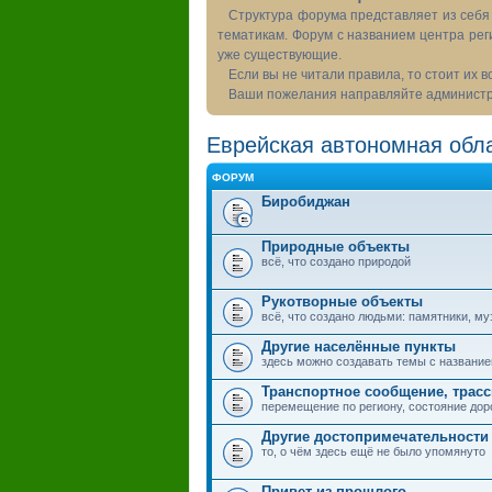
Структура форума представляет из себя 
тематикам. Форум с названием центра рег
уже существующие.
Если вы не читали правила, то стоит их 
Ваши пожелания направляйте администра
Еврейская автономная обла
ФОРУМ
Биробиджан
Природные объекты
всё, что создано природой
Рукотворные объекты
всё, что создано людьми: памятники, муз
Другие населённые пункты
здесь можно создавать темы с названием
Транспортное сообщение, трас
перемещение по региону, состояние дор
Другие достопримечательности
то, о чём здесь ещё не было упомянуто
Привет из прошлого