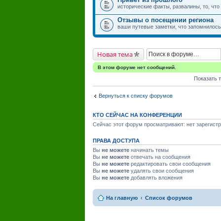
исторические факты, развалины, то, что
Отзывы о посещении региона
ваши путевые заметки, что запомнилось,
Новая тема
В этом форуме нет сообщений.
Показать 
Вернуться к списку форумов
КТО СЕЙЧАС НА КОНФЕРЕНЦИИ
Сейчас этот форум просматривают: нет зарегистр
ПРАВА ДОСТУПА
Вы
не можете
начинать темы
Вы
не можете
отвечать на сообщения
Вы
не можете
редактировать свои сообщения
Вы
не можете
удалять свои сообщения
Вы
не можете
добавлять вложения
На главную
Список форумов