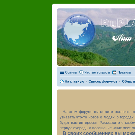
RuPL
Наш пу
Ссылки
Частые вопросы
Правила
На главную
Список форумов
Област
На этом форуме вы можете оставить от
узнавать что-то новое о людях, о города
будет вам интересен. Расскажите о своём
первую очередь, а посещение каких мест м
В своих сообщениях вы может