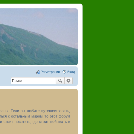
Регистрация
Вход
раны. Если вы любите путешествовать,
иться с остальным миром, то этот форум
и стоит посетить, где стоит побывать в