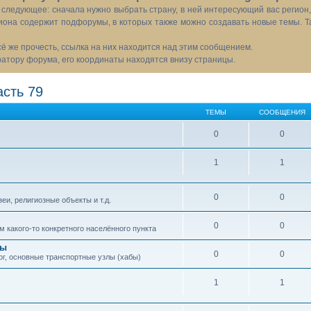
следующее: сначала нужно выбрать страну, в ней интересующий вас регион
иона содержит подфорумы, в которых также можно создавать новые темы. Т
всё же прочесть, ссылка на них находится над этим сообщением.
тору форума, его координаты находятся внизу страницы.
сть 79
ТЕМЫ
СООБЩЕНИЯ
0
0
1
1
0
0
еи, религиозные объекты и т.д.
0
0
 какого-то конкретного населённого пункта
сы
0
0
ог, основные транспортные узлы (хабы)
1
1