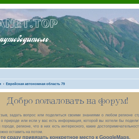
ANET.TOP
теводитель
и
Еврейская автономная область 79
Добро пожаловать на форум!
зыв, задать вопрос или поделиться своими знаниями о любом регионе ст
х, о природе или если у вас есть информация, которой вы хотели бы подел
 городе, регионе, что в них есть интересного, какие достопримечательност
ожно оставить на потом.
е сразу привязать конкретное место к GoogleMaps.