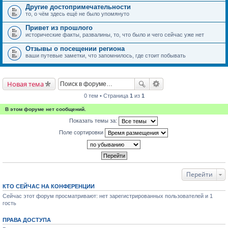
Другие достопримечательности
то, о чём здесь ещё не было упомянуто
Привет из прошлого
исторические факты, развалины, то, что было и чего сейчас уже нет
Отзывы о посещении региона
ваши путевые заметки, что запомнилось, где стоит побывать
Новая тема
0 тем • Страница
1
из
1
В этом форуме нет сообщений.
Показать темы за:
Поле сортировки
Перейти
КТО СЕЙЧАС НА КОНФЕРЕНЦИИ
Сейчас этот форум просматривают: нет зарегистрированных пользователей и 1
гость
ПРАВА ДОСТУПА