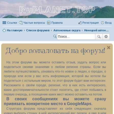
RuPLANET.TOP
Ссылки
Частые вопросы
Правила
Регистрация
Вход
На главную
Список форумов
Автономные округа
Ненецкий автономный округ 83
П
ои
Добро пожаловать на форум!
ск
На этом форуме вы можете оставить отзыв, задать вопрос или
поделиться своими знаниями о любом регионе страны. Если вы
любите путешествовать, узнавать что-то новое о людях, о городах, о
природе или если у вас есть информация, которой вы хотели бы
поделиться с остальным миром, то этот форум будет вам интересен.
Расскажите о своём городе, регионе, что в них есть интересного,
какие достопримечательности стоит посетить, где стоит побывать в
первую очередь, а посещение каких мест можно оставить на потом.
В своих сообщениях вы можете сразу
привязать конкретное место к GoogleMaps.
Структура форума представляет из себя следующее: сначала
нужно выбрать страну, в ней интересующий вас регион, а уже в нём