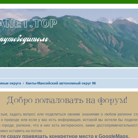
ANET.TOP
теводитель
мные округа
Ханты-Мансийский автономный округ 86
Добро пожаловать на форум!
зыв, задать вопрос или поделиться своими знаниями о любом регионе ст
х, о природе или если у вас есть информация, которой вы хотели бы подел
 городе, регионе, что в них есть интересного, какие достопримечательност
ожно оставить на потом.
е сразу привязать конкретное место к GoogleMaps.