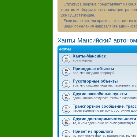
Структура форума представляет из себя 
тематикам. Форум с названием центра рег
уже существующие.
Если вы не читали правила, то стоит их 
Ваши пожелания направляйте администра
Ханты-Мансийский автоном
ФОРУМ
Ханты-Мансийск
всё о городе
Природные объекты
всё, что создано природой
Рукотворные объекты
всё, что создано людьми: памятники, муз
Другие населённые пункты
здесь можно создавать темы с названием
Транспортное сообщение, трас
перемещение по региону, состояние дор
Другие достопримечательности
то, о чём здесь ещё не было упомянуто
Привет из прошлого
исторические факты, развалины, то, что