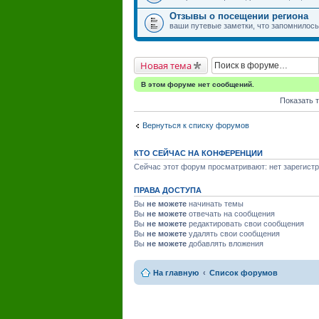
Отзывы о посещении региона
ваши путевые заметки, что запомнилось,
Новая тема
В этом форуме нет сообщений.
Показать 
Вернуться к списку форумов
КТО СЕЙЧАС НА КОНФЕРЕНЦИИ
Сейчас этот форум просматривают: нет зарегистр
ПРАВА ДОСТУПА
Вы
не можете
начинать темы
Вы
не можете
отвечать на сообщения
Вы
не можете
редактировать свои сообщения
Вы
не можете
удалять свои сообщения
Вы
не можете
добавлять вложения
На главную
Список форумов