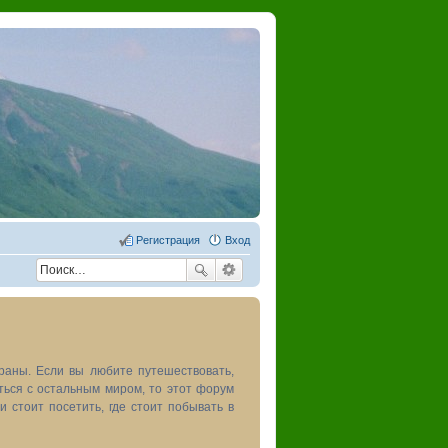
Регистрация
Вход
раны. Если вы любите путешествовать,
иться с остальным миром, то этот форум
и стоит посетить, где стоит побывать в