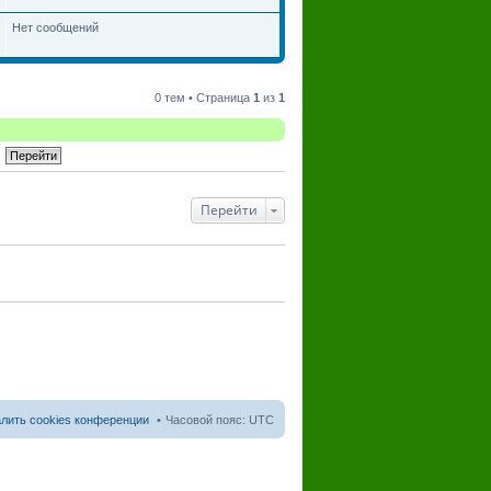
Нет сообщений
0 тем • Страница
1
из
1
Перейти
лить cookies конференции
Часовой пояс:
UTC