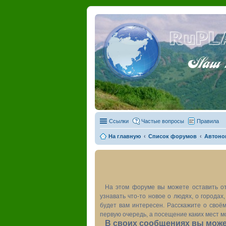
RuPL
Наш пу
Ссылки
Частые вопросы
Правила
На главную
Список форумов
Автоно
На этом форуме вы можете оставить от
узнавать что-то новое о людях, о города
будет вам интересен. Расскажите о своём
первую очередь, а посещение каких мест м
В своих сообщениях вы может