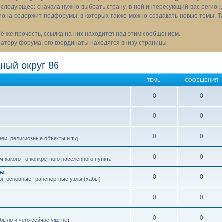
следующее: сначала нужно выбрать страну, в ней интересующий вас регион
иона содержит подфорумы, в которых также можно создавать новые темы. Т
всё же прочесть, ссылка на них находится над этим сообщением.
тору форума, его координаты находятся внизу страницы.
ный округ 86
ТЕМЫ
СООБЩЕНИЯ
0
0
0
0
0
0
еи, религиозные объекты и т.д.
0
0
 какого-то конкретного населённого пункта
сы
0
0
ог, основные транспортные узлы (хабы)
0
0
0
0
 было и чего сейчас уже нет