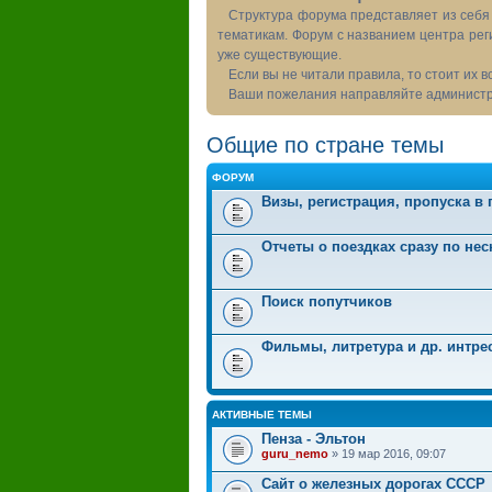
Структура форума представляет из себя 
тематикам. Форум с названием центра рег
уже существующие.
Если вы не читали правила, то стоит их 
Ваши пожелания направляйте администра
Общие по стране темы
ФОРУМ
Визы, регистрация, пропуска в
Отчеты о поездках сразу по не
Поиск попутчиков
Фильмы, литретура и др. интр
АКТИВНЫЕ ТЕМЫ
Пенза - Эльтон
guru_nemo
» 19 мар 2016, 09:07
Сайт о железных дорогах СССР