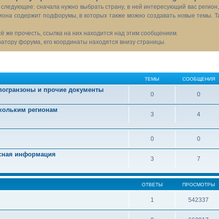
следующее: сначала нужно выбрать страну, в ней интересующий вас регион
иона содержит подфорумы, в которых также можно создавать новые темы. Т
всё же прочесть, ссылка на них находится над этим сообщением.
тору форума, его координаты находятся внизу страницы.
ТЕМЫ
СООБЩЕНИЯ
 погранзоны и прочие документы
0
0
скольким регионам
3
4
0
0
есная информация
3
7
ОТВЕТЫ
ПРОСМОТРЫ
1
542337