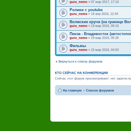
guru_nemo
» 07 мар 2017, 17:10
Ролики с youtube
guru_nemo
» 19 апр 2016, 12:34
Волжские кручи (на границе Во
guru_nemo
» 19 мар 2016, 09:15
Пенза - Владивосток (автостопом
guru_nemo
» 19 мар 2016, 05:26
Фильмы
guru_nemo
» 15 мар 2016, 04:03
Вернуться к списку форумов
КТО СЕЙЧАС НА КОНФЕРЕНЦИИ
Сейчас этот форум просматривают: нет зарегистр
На главную
Список форумов