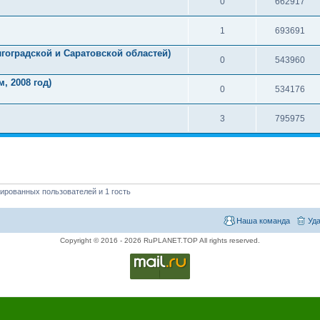
0
662917
1
693691
лгоградской и Cаратовской областей)
0
543960
, 2008 год)
0
534176
3
795975
ированных пользователей и 1 гость
Наша команда
Уда
Copyright © 2016 - 2026 RuPLANET.TOP All rights reserved.