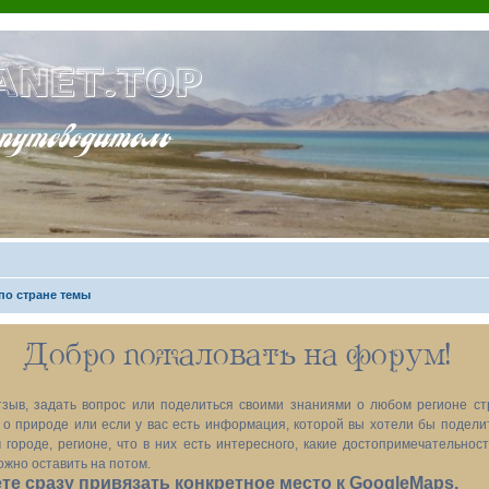
ANET.TOP
теводитель
по стране темы
Добро пожаловать на форум!
зыв, задать вопрос или поделиться своими знаниями о любом регионе ст
х, о природе или если у вас есть информация, которой вы хотели бы подел
 городе, регионе, что в них есть интересного, какие достопримечательност
ожно оставить на потом.
е сразу привязать конкретное место к GoogleMaps.