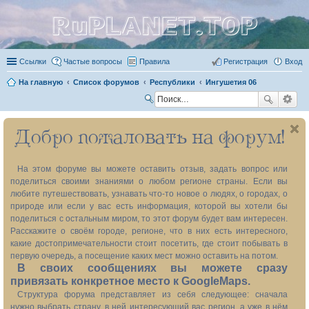
RuPLANET.TOP
Ссылки
Частые вопросы
Правила
Регистрация
Вход
На главную
Список форумов
Республики
Ингушетия 06
П
ои
Добро пожаловать на форум!
ск
На этом форуме вы можете оставить отзыв, задать вопрос или
поделиться своими знаниями о любом регионе страны. Если вы
любите путешествовать, узнавать что-то новое о людях, о городах, о
природе или если у вас есть информация, которой вы хотели бы
поделиться с остальным миром, то этот форум будет вам интересен.
Расскажите о своём городе, регионе, что в них есть интересного,
какие достопримечательности стоит посетить, где стоит побывать в
первую очередь, а посещение каких мест можно оставить на потом.
В своих сообщениях вы можете сразу
привязать конкретное место к GoogleMaps.
Структура форума представляет из себя следующее: сначала
нужно выбрать страну, в ней интересующий вас регион, а уже в нём