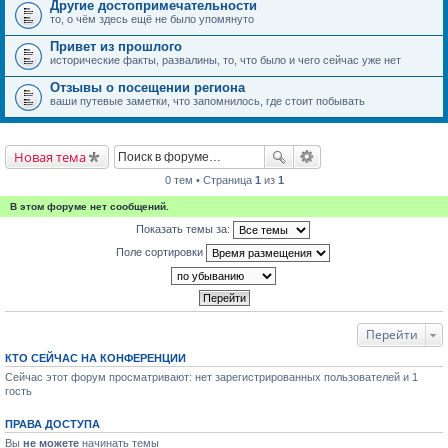
Другие достопримечательности
то, о чём здесь ещё не было упомянуто
Привет из прошлого
исторические факты, развалины, то, что было и чего сейчас уже нет
Отзывы о посещении региона
ваши путевые заметки, что запомнилось, где стоит побывать
Новая тема
0 тем • Страница
1
из
1
В этом форуме нет сообщений.
Показать темы за:
Поле сортировки
Перейти
КТО СЕЙЧАС НА КОНФЕРЕНЦИИ
Сейчас этот форум просматривают: нет зарегистрированных пользователей и 1
гость
ПРАВА ДОСТУПА
Вы
не можете
начинать темы