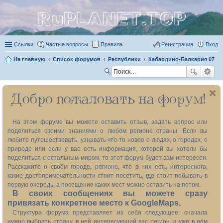
RuPLANET.TOP
Ссылки
Частые вопросы
Правила
Регистрация
Вход
На главную
Список форумов
Республики
Кабардино-Балкария 07
П
ои
Добро пожаловать на форум!
ск
На этом форуме вы можете оставить отзыв, задать вопрос или
поделиться своими знаниями о любом регионе страны. Если вы
любите путешествовать, узнавать что-то новое о людях, о городах, о
природе или если у вас есть информация, которой вы хотели бы
поделиться с остальным миром, то этот форум будет вам интересен.
Расскажите о своём городе, регионе, что в них есть интересного,
какие достопримечательности стоит посетить, где стоит побывать в
первую очередь, а посещение каких мест можно оставить на потом.
В своих сообщениях вы можете сразу
привязать конкретное место к GoogleMaps.
Структура форума представляет из себя следующее: сначала
нужно выбрать страну, в ней интересующий вас регион, а уже в нём