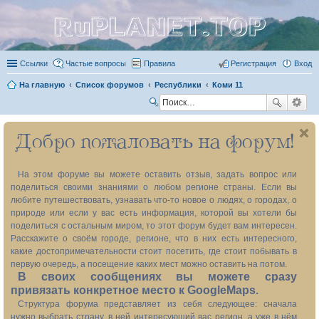
RuPLANET.TOP
Ссылки
Частые вопросы
Правила
Регистрация
Вход
На главную
Список форумов
Республики
Коми 11
П
ои
Добро пожаловать на форум!
ск
На этом форуме вы можете оставить отзыв, задать вопрос или
поделиться своими знаниями о любом регионе страны. Если вы
любите путешествовать, узнавать что-то новое о людях, о городах, о
природе или если у вас есть информация, которой вы хотели бы
поделиться с остальным миром, то этот форум будет вам интересен.
Расскажите о своём городе, регионе, что в них есть интересного,
какие достопримечательности стоит посетить, где стоит побывать в
первую очередь, а посещение каких мест можно оставить на потом.
В своих сообщениях вы можете сразу
привязать конкретное место к GoogleMaps.
Структура форума представляет из себя следующее: сначала
нужно выбрать страну, в ней интересующий вас регион, а уже в нём