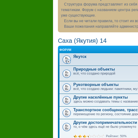
Структура форума представляет из себя 
тематикам. Форум с названием центра рег
уже существующие.
Если вы не читали правила, то стоит их 
Ваши пожелания направляйте администра
Саха (Якутия) 14
ФОРУМ
Якутск
Природные объекты
всё, что создано природой
Рукотворные объекты
всё, что создано людьми: памятники, муз
Другие населённые пункты
здесь можно создавать темы с названием
Транспортное сообщение, трас
перемещение по региону, состояние дор
Другие достопримечательности
то, о чём здесь ещё не было упомянуто
Рейтинг: 50%