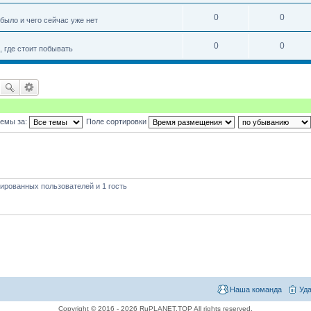
0
0
 было и чего сейчас уже нет
0
0
 где стоит побывать
темы за:
Поле сортировки
ированных пользователей и 1 гость
Наша команда
Уда
Copyright © 2016 - 2026 RuPLANET.TOP All rights reserved.