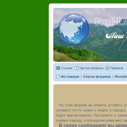
RuPL
Наш пу
Ссылки
Частые вопросы
Правила
На главную
Список форумов
Респуб
На этом форуме вы можете оставить от
узнавать что-то новое о людях, о города
будет вам интересен. Расскажите о своём
первую очередь, а посещение каких мест м
В своих сообщениях вы может