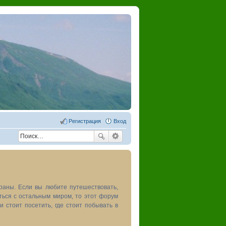
Регистрация
Вход
раны. Если вы любите путешествовать,
иться с остальным миром, то этот форум
и стоит посетить, где стоит побывать в