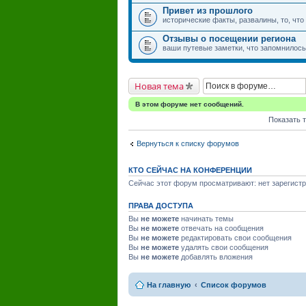
Привет из прошлого
исторические факты, развалины, то, что
Отзывы о посещении региона
ваши путевые заметки, что запомнилось,
Новая тема
В этом форуме нет сообщений.
Показать 
Вернуться к списку форумов
КТО СЕЙЧАС НА КОНФЕРЕНЦИИ
Сейчас этот форум просматривают: нет зарегистр
ПРАВА ДОСТУПА
Вы
не можете
начинать темы
Вы
не можете
отвечать на сообщения
Вы
не можете
редактировать свои сообщения
Вы
не можете
удалять свои сообщения
Вы
не можете
добавлять вложения
На главную
Список форумов