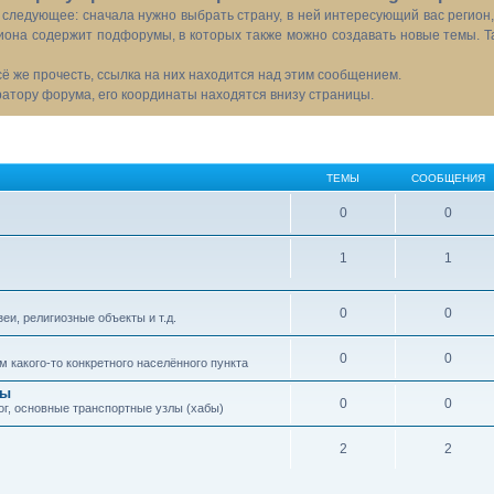
следующее: сначала нужно выбрать страну, в ней интересующий вас регион
иона содержит подфорумы, в которых также можно создавать новые темы. Т
всё же прочесть, ссылка на них находится над этим сообщением.
тору форума, его координаты находятся внизу страницы.
ТЕМЫ
СООБЩЕНИЯ
0
0
1
1
0
0
еи, религиозные объекты и т.д.
0
0
 какого-то конкретного населённого пункта
сы
0
0
ог, основные транспортные узлы (хабы)
2
2