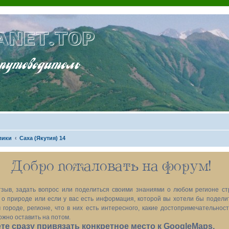
ANET.TOP
теводитель
лики
Саха (Якутия) 14
Добро пожаловать на форум!
зыв, задать вопрос или поделиться своими знаниями о любом регионе ст
х, о природе или если у вас есть информация, которой вы хотели бы подел
 городе, регионе, что в них есть интересного, какие достопримечательност
ожно оставить на потом.
е сразу привязать конкретное место к GoogleMaps.