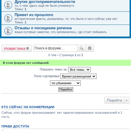
Другие достопримечательности
то, о чём здесь ещё не было упомянуто
Темы:
1
Привет из прошлого
исторические факты, развалины, то, что было и чего сейчас уже нет
Темы:
1
Отзывы о посещении региона
ваши путевые заметки, что запомнилось, где стоит побывать
Новая тема
0 тем • Страница
1
из
1
В этом форуме нет сообщений.
Показать темы за:
Поле сортировки
Перейти
КТО СЕЙЧАС НА КОНФЕРЕНЦИИ
Сейчас этот форум просматривают: нет зарегистрированных пользователей и 1
гость
ПРАВА ДОСТУПА