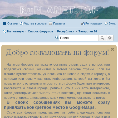
RuPLANET.TOP
Ссылки
Частые вопросы
Правила
Регистрация
Вход
На главную
Список форумов
Республики
Татарстан 16
П
ои
Добро пожаловать на форум!
ск
На этом форуме вы можете оставить отзыв, задать вопрос или
поделиться своими знаниями о любом регионе страны. Если вы
любите путешествовать, узнавать что-то новое о людях, о городах, о
природе или если у вас есть информация, которой вы хотели бы
поделиться с остальным миром, то этот форум будет вам интересен.
Расскажите о своём городе, регионе, что в них есть интересного,
какие достопримечательности стоит посетить, где стоит побывать в
первую очередь, а посещение каких мест можно оставить на потом.
В своих сообщениях вы можете сразу
привязать конкретное место к GoogleMaps.
Структура форума представляет из себя следующее: сначала
нужно выбрать страну, в ней интересующий вас регион, а уже в нём