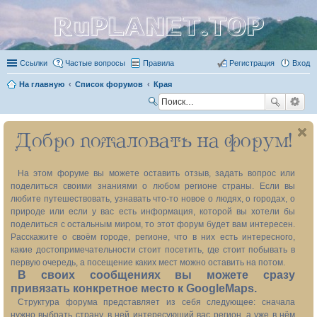
RuPLANET.TOP
Ссылки
Частые вопросы
Правила
Регистрация
Вход
На главную
Список форумов
Края
П
ои
Добро пожаловать на форум!
ск
На этом форуме вы можете оставить отзыв, задать вопрос или
поделиться своими знаниями о любом регионе страны. Если вы
любите путешествовать, узнавать что-то новое о людях, о городах, о
природе или если у вас есть информация, которой вы хотели бы
поделиться с остальным миром, то этот форум будет вам интересен.
Расскажите о своём городе, регионе, что в них есть интересного,
какие достопримечательности стоит посетить, где стоит побывать в
первую очередь, а посещение каких мест можно оставить на потом.
В своих сообщениях вы можете сразу
привязать конкретное место к GoogleMaps.
Структура форума представляет из себя следующее: сначала
нужно выбрать страну, в ней интересующий вас регион, а уже в нём