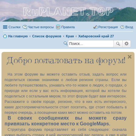
RuPLANET.TOP
Ссылки
Частые вопросы
Правила
Регистрация
Вход
На главную
Список форумов
Края
Хабаровский край 27
П
ои
Добро пожаловать на форум!
ск
На этом форуме вы можете оставить отзыв, задать вопрос или
поделиться своими знаниями о любом регионе страны. Если вы
любите путешествовать, узнавать что-то новое о людях, о городах, о
природе или если у вас есть информация, которой вы хотели бы
поделиться с остальным миром, то этот форум будет вам интересен.
Расскажите о своём городе, регионе, что в них есть интересного,
какие достопримечательности стоит посетить, где стоит побывать в
первую очередь, а посещение каких мест можно оставить на потом.
В своих сообщениях вы можете сразу
привязать конкретное место к GoogleMaps.
Структура форума представляет из себя следующее: сначала
нужно выбрать страну, в ней интересующий вас регион, а уже в нём