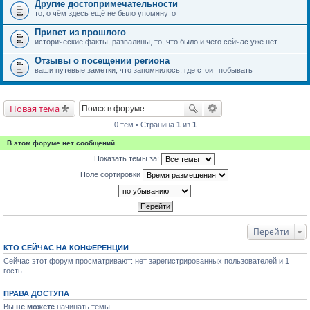
Другие достопримечательности
то, о чём здесь ещё не было упомянуто
Привет из прошлого
исторические факты, развалины, то, что было и чего сейчас уже нет
Отзывы о посещении региона
ваши путевые заметки, что запомнилось, где стоит побывать
Новая тема
0 тем • Страница
1
из
1
В этом форуме нет сообщений.
Показать темы за:
Поле сортировки
Перейти
КТО СЕЙЧАС НА КОНФЕРЕНЦИИ
Сейчас этот форум просматривают: нет зарегистрированных пользователей и 1
гость
ПРАВА ДОСТУПА
Вы
не можете
начинать темы