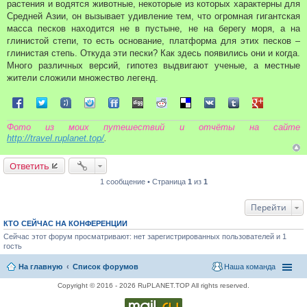
растения и водятся животные, некоторые из которых характерны для
Средней Азии, он вызывает удивление тем, что огромная гигантская
масса песков находится не в пустыне, не на берегу моря, а на
глинистой степи, то есть основание, платформа для этих песков –
глинистая степь. Откуда эти пески? Как здесь появились они и когда.
Много различных версий, гипотез выдвигают ученые, а местные
жители сложили множество легенд.
Поделиться в Facebook
Поделиться в Twitter
Поделиться в Tuenti
Поделиться в Sonico
Поделиться в FriendFeed
Поделиться в Digg
Поделиться в Reddit
Поделиться в Delicious
Поделиться в VK
Поделиться в Tum
Поделиться 
Фото из моих путешествий и отчёты на сайте
http://travel.ruplanet.top/
.
Ответить
1 сообщение • Страница
1
из
1
Перейти
КТО СЕЙЧАС НА КОНФЕРЕНЦИИ
Сейчас этот форум просматривают: нет зарегистрированных пользователей и 1
гость
На главную
Список форумов
Наша команда
Copyright © 2016 - 2026 RuPLANET.TOP All rights reserved.