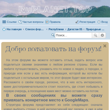
RuPLANET.TOP
Ссылки
Частые вопросы
Правила
Регистрация
Вход
На главную
Список форумов
Республики
Дагестан 05
Природные объекты
П
ои
Добро пожаловать на форум!
ск
На этом форуме вы можете оставить отзыв, задать вопрос или
поделиться своими знаниями о любом регионе страны. Если вы
любите путешествовать, узнавать что-то новое о людях, о городах, о
природе или если у вас есть информация, которой вы хотели бы
поделиться с остальным миром, то этот форум будет вам интересен.
Расскажите о своём городе, регионе, что в них есть интересного,
какие достопримечательности стоит посетить, где стоит побывать в
первую очередь, а посещение каких мест можно оставить на потом.
В своих сообщениях вы можете сразу
привязать конкретное место к GoogleMaps.
Структура форума представляет из себя следующее: сначала
нужно выбрать страну, в ней интересующий вас регион, а уже в нём