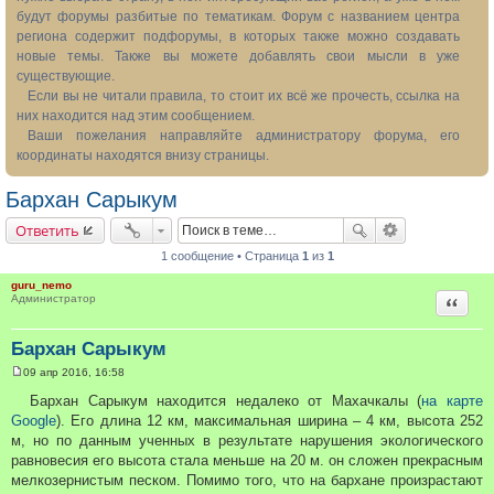
будут форумы разбитые по тематикам. Форум с названием центра
региона содержит подфорумы, в которых также можно создавать
новые темы. Также вы можете добавлять свои мысли в уже
существующие.
Если вы не читали правила, то стоит их всё же прочесть, ссылка на
них находится над этим сообщением.
Ваши пожелания направляйте администратору форума, его
координаты находятся внизу страницы.
Бархан Сарыкум
Ответить
1 сообщение • Страница
1
из
1
guru_nemo
Цитата
Администратор
Бархан Сарыкум
09 апр 2016, 16:58
С
о
Бархан Сарыкум находится недалеко от Махачкалы (
на карте
о
Google
). Его длина 12 км, максимальная ширина – 4 км, высота 252
б
щ
м, но по данным ученных в результате нарушения экологического
е
равновесия его высота стала меньше на 20 м. он сложен прекрасным
н
и
мелкозернистым песком. Помимо того, что на бархане произрастают
е