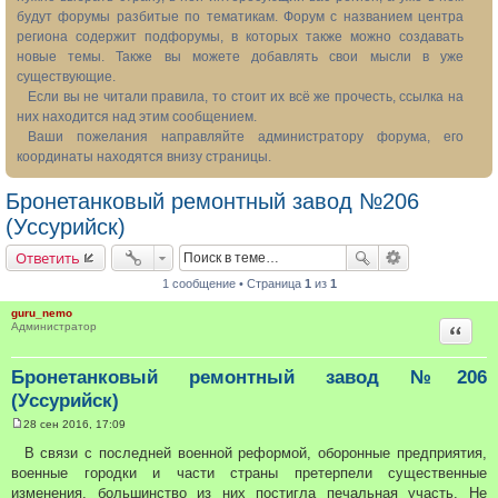
будут форумы разбитые по тематикам. Форум с названием центра
региона содержит подфорумы, в которых также можно создавать
новые темы. Также вы можете добавлять свои мысли в уже
существующие.
Если вы не читали правила, то стоит их всё же прочесть, ссылка на
них находится над этим сообщением.
Ваши пожелания направляйте администратору форума, его
координаты находятся внизу страницы.
Бронетанковый ремонтный завод №206
(Уссурийск)
Ответить
1 сообщение • Страница
1
из
1
guru_nemo
Цитата
Администратор
Бронетанковый ремонтный завод №206
(Уссурийск)
28 сен 2016, 17:09
С
о
В связи с последней военной реформой, оборонные предприятия,
о
военные городки и части страны претерпели существенные
б
щ
изменения, большинство из них постигла печальная участь. Не