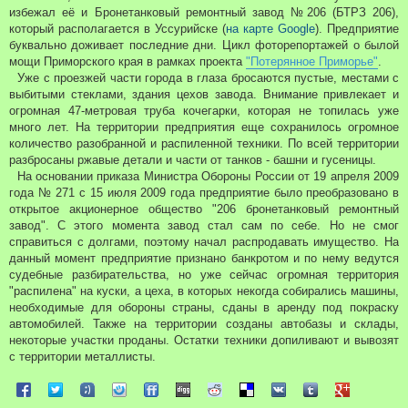
е
избежал её и Бронетанковый ремонтный завод №206 (БТРЗ 206),
н
и
который располагается в Уссурийске (
на карте Google
). Предприятие
е
буквально доживает последние дни. Цикл фоторепортажей о былой
мощи Приморского края в рамках проекта
"Потерянное Приморье"
.
Уже с проезжей части города в глаза бросаются пустые, местами с
выбитыми стеклами, здания цехов завода. Внимание привлекает и
огромная 47-метровая труба кочегарки, которая не топилась уже
много лет. На территории предприятия еще сохранилось огромное
количество разобранной и распиленной техники. По всей территории
разбросаны ржавые детали и части от танков - башни и гусеницы.
На основании приказа Министра Обороны России от 19 апреля 2009
года № 271 с 15 июля 2009 года предприятие было преобразовано в
открытое акционерное общество "206 бронетанковый ремонтный
завод". С этого момента завод стал сам по себе. Но не смог
справиться с долгами, поэтому начал распродавать имущество. На
данный момент предприятие признано банкротом и по нему ведутся
судебные разбирательства, но уже сейчас огромная территория
"распилена" на куски, а цеха, в которых некогда собирались машины,
необходимые для обороны страны, сданы в аренду под покраску
автомобилей. Также на территории созданы автобазы и склады,
некоторые участки проданы. Остатки техники допиливают и вывозят
с территории металлисты.
Поделиться в Facebook
Поделиться в Twitter
Поделиться в Tuenti
Поделиться в Sonico
Поделиться в FriendFeed
Поделиться в Digg
Поделиться в Reddit
Поделиться в Delicious
Поделиться в VK
Поделиться в Tum
Поделиться 