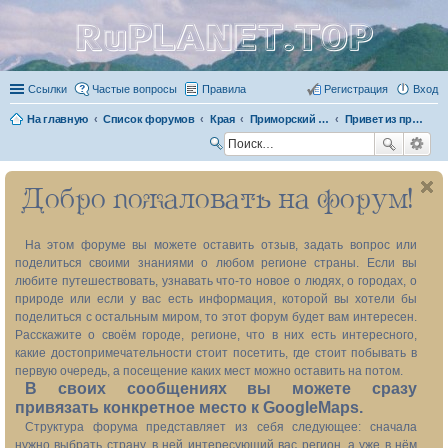
RuPLANET.TOP
Ссылки
Частые вопросы
Правила
Регистрация
Вход
На главную
Список форумов
Края
Приморский край 25
Привет из прошлого
П
ои
Добро пожаловать на форум!
ск
На этом форуме вы можете оставить отзыв, задать вопрос или
поделиться своими знаниями о любом регионе страны. Если вы
любите путешествовать, узнавать что-то новое о людях, о городах, о
природе или если у вас есть информация, которой вы хотели бы
поделиться с остальным миром, то этот форум будет вам интересен.
Расскажите о своём городе, регионе, что в них есть интересного,
какие достопримечательности стоит посетить, где стоит побывать в
первую очередь, а посещение каких мест можно оставить на потом.
В своих сообщениях вы можете сразу
привязать конкретное место к GoogleMaps.
Структура форума представляет из себя следующее: сначала
нужно выбрать страну, в ней интересующий вас регион, а уже в нём