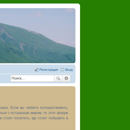
Регистрация
Вход
раны. Если вы любите путешествовать,
иться с остальным миром, то этот форум
и стоит посетить, где стоит побывать в