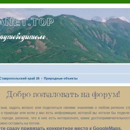
ANET.TOP
теводитель
Ставропольский край 26
Природные объекты
Добро пожаловать на форум!
зыв, задать вопрос или поделиться своими знаниями о любом регионе ст
х, о природе или если у вас есть информация, которой вы хотели бы подел
 городе, регионе, что в них есть интересного, какие достопримечательност
ожно оставить на потом.
е сразу привязать конкретное место к GoogleMaps.