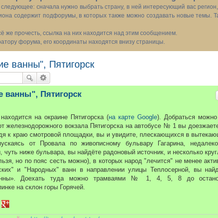
следующее: сначала нужно выбрать страну, в ней интересующий вас регион
иона содержит подфорумы, в которых также можно создавать новые темы. Т
всё же прочесть, ссылка на них находится над этим сообщением.
тору форума, его координаты находятся внизу страницы.
ие ванны", Пятигорск
е ванны", Пятигорск
находится на окраине Пятигорска (
на карте Google
). Добраться можно
 от железнодорожного вокзала Пятигорска на автобусе № 1 вы доезжает
ойдя к краю смотровой площадки, вы и увидите, плескающихся в вытека
ускаясь от Провала по живописному бульвару Гагарина, недалек
 чуть ниже бульвара, вы найдёте радоновый источник, и несколько кру
ьзя, но по пояс сесть можно), в которых народ "лечится" не менее акти
ских" и "Народных" ванн в направлении улицы Теплосерной, вы най
анны». Доехать туда можно трамваями № 1, 4, 5, 8 до остано
пинке на склон горы Горячей.
d
eddit
в Delicious
ться в VK
елиться в Tumblr
Поделиться в Google+