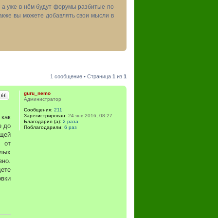
, а уже в нём будут форумы разбитые по
акже вы можете добавлять свои мысли в
1 сообщение • Страница
1
из
1
Цитата
guru_nemo
Администратор
Сообщения:
211
Зарегистрирован:
24 янв 2016, 08:27
 как
Благодарил (а):
2 раза
е до
Поблагодарили:
6 раз
ющей
о от
глых
вно.
дете
вки