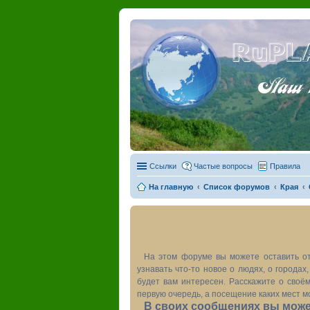
RuPL
Наш пу
Ссылки
Частые вопросы
Правила
На главную
Список форумов
Края
На этом форуме вы можете оставить от
узнавать что-то новое о людях, о города
будет вам интересен. Расскажите о своём
первую очередь, а посещение каких мест м
В своих сообщениях вы может