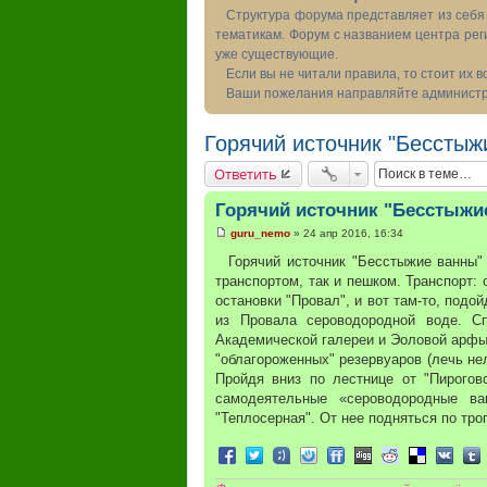
Структура форума представляет из себя 
тематикам. Форум с названием центра рег
уже существующие.
Если вы не читали правила, то стоит их 
Ваши пожелания направляйте администра
Горячий источник "Бесстыж
Ответить
Горячий источник "Бесстыжи
guru_nemo
»
24 апр 2016, 16:34
С
о
Горячий источник "Бесстыжие ванны" 
о
транспортом, так и пешком. Транспорт:
б
щ
остановки "Провал", и вот там-то, под
е
из Провала сероводородной воде. Сп
н
и
Академической галереи и Эоловой арфы,
е
"облагороженных" резервуаров (лечь нел
Пройдя вниз по лестнице от "Пирогов
самодеятельные «сероводородные в
"Теплосерная". От нее подняться по тро
Поделиться в Facebook
Поделиться в Twitter
Поделиться в Tuenti
Поделиться в Sonico
Поделиться в FriendFee
Поделиться в Digg
Поделиться в R
Поделиться 
Подели
Под