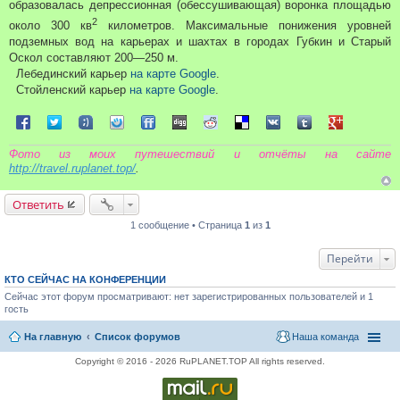
образовалась депрессионная (обессушивающая) воронка площадью
2
около 300 кв
километров. Максимальные понижения уровней
подземных вод на карьерах и шахтах в городах Губкин и Старый
Оскол составляют 200—250 м.
Лебединский карьер
на карте Google
.
Стойленский карьер
на карте Google
.
Поделиться в Facebook
Поделиться в Twitter
Поделиться в Tuenti
Поделиться в Sonico
Поделиться в FriendFeed
Поделиться в Digg
Поделиться в Reddit
Поделиться в Delicious
Поделиться в VK
Поделиться в Tum
Поделиться 
Фото из моих путешествий и отчёты на сайте
http://travel.ruplanet.top/
.
Ответить
1 сообщение • Страница
1
из
1
Перейти
КТО СЕЙЧАС НА КОНФЕРЕНЦИИ
Сейчас этот форум просматривают: нет зарегистрированных пользователей и 1
гость
На главную
Список форумов
Наша команда
Copyright © 2016 - 2026 RuPLANET.TOP All rights reserved.