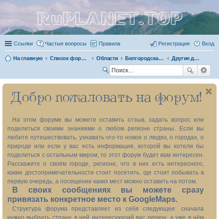
RuPLANET.TOP
Ссылки
Частые вопросы
Правила
Регистрация
Вход
На главную
Список форумов
Области
Белгородская область 31
Другие достопримечательности
П
ои
Добро пожаловать на форум!
ск
На этом форуме вы можете оставить отзыв, задать вопрос или
поделиться своими знаниями о любом регионе страны. Если вы
любите путешествовать, узнавать что-то новое о людях, о городах, о
природе или если у вас есть информация, которой вы хотели бы
поделиться с остальным миром, то этот форум будет вам интересен.
Расскажите о своём городе, регионе, что в них есть интересного,
какие достопримечательности стоит посетить, где стоит побывать в
первую очередь, а посещение каких мест можно оставить на потом.
В своих сообщениях вы можете сразу
привязать конкретное место к GoogleMaps.
Структура форума представляет из себя следующее: сначала
нужно выбрать страну, в ней интересующий вас регион, а уже в нём