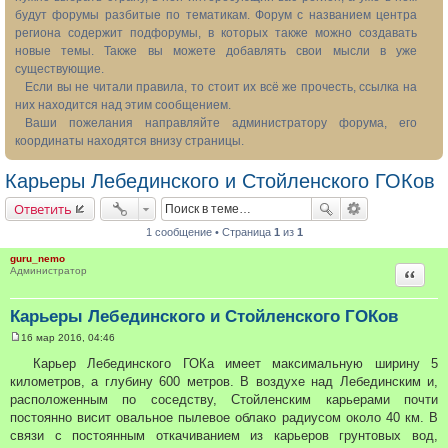
будут форумы разбитые по тематикам. Форум с названием центра
региона содержит подфорумы, в которых также можно создавать
новые темы. Также вы можете добавлять свои мысли в уже
существующие.
Если вы не читали правила, то стоит их всё же прочесть, ссылка на
них находится над этим сообщением.
Ваши пожелания направляйте администратору форума, его
координаты находятся внизу страницы.
Карьеры Лебединского и Стойленского ГОКов
Ответить
1 сообщение • Страница
1
из
1
guru_nemo
Цитата
Администратор
Карьеры Лебединского и Стойленского ГОКов
16 мар 2016, 04:46
С
о
Карьер Лебединского ГОКа имеет максимальную ширину 5
о
километров, а глубину 600 метров. В воздухе над Лебединским и,
б
щ
расположенным по соседству, Стойленским карьерами почти
е
постоянно висит овальное пылевое облако радиусом около 40 км. В
н
и
связи с постоянным откачиванием из карьеров грунтовых вод,
е