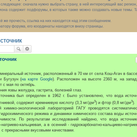
следующее: сначала нужно выбрать страну, в ней интересующий вас регион
иона содержит подфорумы, в которых также можно создавать новые темы. Т
всё же прочесть, ссылка на них находится над этим сообщением.
тору форума, его координаты находятся внизу страницы.
сточник
точник
инеральный источник, расположенный в 70 км от села Кош-Агач в басс
и Бугузун (
на карте Google
). Расположен на высоте 2360 м, на запа
 с мая по октябрь.
ия язвы желудка, гастрита, болезней глаз.
чника был определен в 1962 г. Было установлено, что вода источ
3
3
гниевой, содержит кремниевую кислоту (3,3 мг/дм
) и фтор (0,8 мг/дм
).
 химико-экологической лабораторией ГАГУ проводятся систематиче
 гидрохимического режима и динамики химического состава воды источ
чимости. По результатам исследований найдено, что вода источни
-натриево-кальциевая, а в осенний - гидрокарбонатно-кальциево-натрие
, с прекрасными вкусовыми качествами.