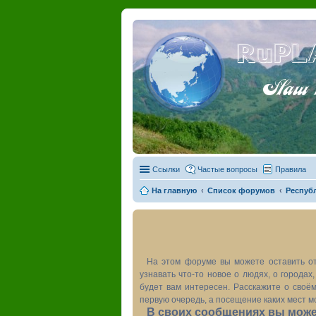
RuPL
Наш пу
Ссылки
Частые вопросы
Правила
На главную
Список форумов
Респуб
На этом форуме вы можете оставить от
узнавать что-то новое о людях, о города
будет вам интересен. Расскажите о своём
первую очередь, а посещение каких мест м
В своих сообщениях вы может