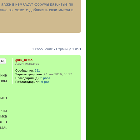
, а уже в нём будут форумы разбитые по
акже вы можете добавлять свои мысли в
1 сообщение • Страница
1
из
1
Цитата
guru_nemo
Администратор
Сообщения:
211
Зарегистрирован:
24 янв 2016, 08:27
ейне
Благодарил (а):
2 раза
дном
Поблагодарили:
6 раз
ника
ские
ника
ка в
вая,