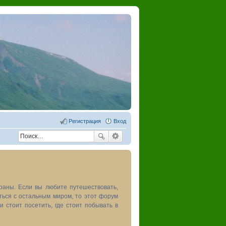
Регистрация
Вход
раны. Если вы любите путешествовать,
иться с остальным миром, то этот форум
и стоит посетить, где стоит побывать в