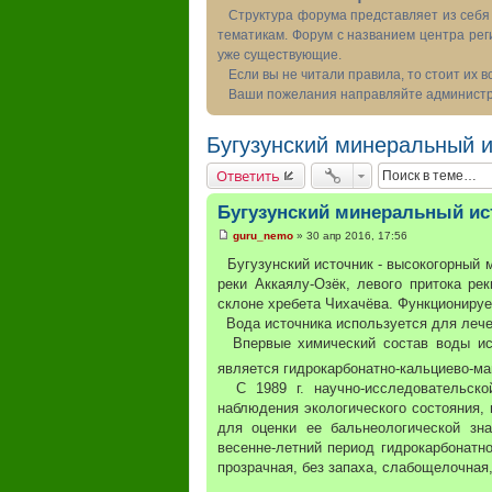
Структура форума представляет из себя 
тематикам. Форум с названием центра рег
уже существующие.
Если вы не читали правила, то стоит их 
Ваши пожелания направляйте администра
Бугузунский минеральный и
Ответить
Бугузунский минеральный ис
guru_nemo
»
30 апр 2016, 17:56
С
о
Бугузунский источник - высокогорный м
о
реки Аккаялу-Озёк, левого притока рек
б
щ
склоне хребета Чихачёва. Функционирует
е
Вода источника используется для лечен
н
и
Впервые химический состав воды исто
е
является гидрокарбонатно-кальциево-ма
С 1989 г. научно-исследовательской
наблюдения экологического состояния,
для оценки ее бальнеологической зна
весенне-летний период гидрокарбонатно
прозрачная, без запаха, слабощелочная