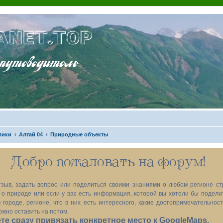
ANET.TOP
теводитель
лики
Алтай 04
Природные объекты
Добро пожаловать на форум!
зыв, задать вопрос или поделиться своими знаниями о любом регионе ст
х, о природе или если у вас есть информация, которой вы хотели бы подел
 городе, регионе, что в них есть интересного, какие достопримечательност
ожно оставить на потом.
е сразу привязать конкретное место к GoogleMaps.