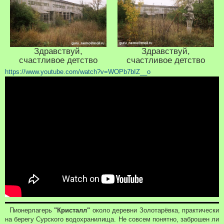
Здравствуй,
Здравствуй,
счастливое детство
счастливое детство
https://www.youtube.com/watch?v=WOPb7bIZ__o
Пионерлагерь
"Кристалл"
около деревни Золотарёвка, практически
на берегу Сурского водохранилища. Не совсем понятно, заброшен ли