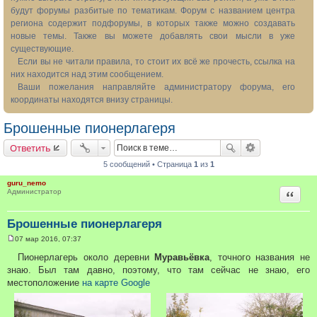
будут форумы разбитые по тематикам. Форум с названием центра
региона содержит подфорумы, в которых также можно создавать
новые темы. Также вы можете добавлять свои мысли в уже
существующие.
Если вы не читали правила, то стоит их всё же прочесть, ссылка на
них находится над этим сообщением.
Ваши пожелания направляйте администратору форума, его
координаты находятся внизу страницы.
Брошенные пионерлагеря
Ответить
5 сообщений • Страница
1
из
1
guru_nemo
Цитата
Администратор
Брошенные пионерлагеря
07 мар 2016, 07:37
С
о
Пионерлагерь около деревни
Муравьёвка
, точного названия не
о
знаю. Был там давно, поэтому, что там сейчас не знаю, его
б
щ
местоположение
на карте Google
е
н
и
е