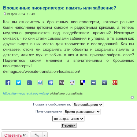
Брошенные пионерлагеря: память или забвение?
19 фев 2024, 19:45
С
о
Как вы относитесь к брошенным пионерлагерям, которые раньше
о
были наполнены детским смехом и радостными криками, а теперь
б
щ
медленно разрушаются под воздействием времени? Некоторые
е
считают, что они стали символами забвения и упадка, в то время как
н
и
другие видят в них места для творчества и исследований. Как вы
е
считаете, стоит ли сохранять эти объекты и сохранить память о
детстве, или же лучше забыть о них и дать природе забрать свое?
Поделитесь своим мнением и впечатлениями о брошенных
пионерлагерях!
dvmagic.eu/website-translation-localisation/
Поделиться в Facebook
Поделиться в Twitter
Поделиться в Tuenti
Поделиться в Sonico
Поделиться в FriendFeed
Поделиться в Digg
Поделиться в Reddit
Поделиться в Delicious
Поделиться в VK
Поделиться в Tum
Поделиться 
https://dvmagic.eu/copywriting/
global seo consultants
Показать сообщения за:
Поле сортировки
Ответить