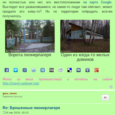
он полностью или нет, его местоположение
на карте Google
.
Выглядит все развалившимся, но какие-то люди там обитают, может
продали его кому-то? Но по территории побродить всё-же
получилось.
Ворота пионерлагеря
Один из когда-то жилых
домиков
Поделиться в Facebook
Поделиться в Twitter
Поделиться в Tuenti
Поделиться в Sonico
Поделиться в FriendFeed
Поделиться в Digg
Поделиться в Reddit
Поделиться в Delicious
Поделиться в VK
Поделиться в Tum
Поделиться 
Фото из моих путешествий и отчёты на сайте
http://travel.ruplanet.top/
.
guru_nemo
Цитата
Администратор
Re: Брошенные пионерлагеря
24 авг 2019, 19:13
С