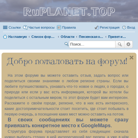
RuPLANET.TOP
Ссылки
Частые вопросы
Правила
Регистрация
Вход
На главную
Список форумов
Области
Пензенская область 58
Привет из прошлого
П
ои
Добро пожаловать на форум!
ск
На этом форуме вы можете оставить отзыв, задать вопрос или
поделиться своими знаниями о любом регионе страны. Если вы
любите путешествовать, узнавать что-то новое о людях, о городах, о
природе или если у вас есть информация, которой вы хотели бы
поделиться с остальным миром, то этот форум будет вам интересен.
Расскажите о своём городе, регионе, что в них есть интересного,
какие достопримечательности стоит посетить, где стоит побывать в
первую очередь, а посещение каких мест можно оставить на потом.
В своих сообщениях вы можете сразу
привязать конкретное место к GoogleMaps.
Структура форума представляет из себя следующее: сначала
нужно выбрать страну, в ней интересующий вас регион, а уже в нём