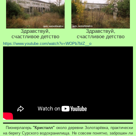
Здравствуй,
Здравствуй,
счастливое детство
счастливое детство
https://www.youtube.com/watch?v=WOPb7bIZ__o
Пионерлагерь
"Кристалл"
около деревни Золотарёвка, практически
на берегу Сурского водохранилища. Не совсем понятно, заброшен ли