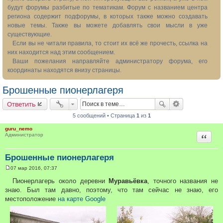
будут форумы разбитые по тематикам. Форум с названием центра
региона содержит подфорумы, в которых также можно создавать
новые темы. Также вы можете добавлять свои мысли в уже
существующие.
Если вы не читали правила, то стоит их всё же прочесть, ссылка на
них находится над этим сообщением.
Ваши пожелания направляйте администратору форума, его
координаты находятся внизу страницы.
Брошенные пионерлагеря
Ответить
5 сообщений • Страница
1
из
1
guru_nemo
Цитата
Администратор
Брошенные пионерлагеря
07 мар 2016, 07:37
С
о
Пионерлагерь около деревни
Муравьёвка
, точного названия не
о
знаю. Был там давно, поэтому, что там сейчас не знаю, его
б
щ
местоположение
на карте Google
е
н
и
е