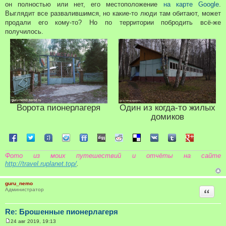
он полностью или нет, его местоположение
на карте Google
.
Выглядит все развалившимся, но какие-то люди там обитают, может
продали его кому-то? Но по территории побродить всё-же
получилось.
Ворота пионерлагеря
Один из когда-то жилых
домиков
Поделиться в Facebook
Поделиться в Twitter
Поделиться в Tuenti
Поделиться в Sonico
Поделиться в FriendFeed
Поделиться в Digg
Поделиться в Reddit
Поделиться в Delicious
Поделиться в VK
Поделиться в Tum
Поделиться 
Фото из моих путешествий и отчёты на сайте
http://travel.ruplanet.top/
.
guru_nemo
Цитата
Администратор
Re: Брошенные пионерлагеря
24 авг 2019, 19:13
С