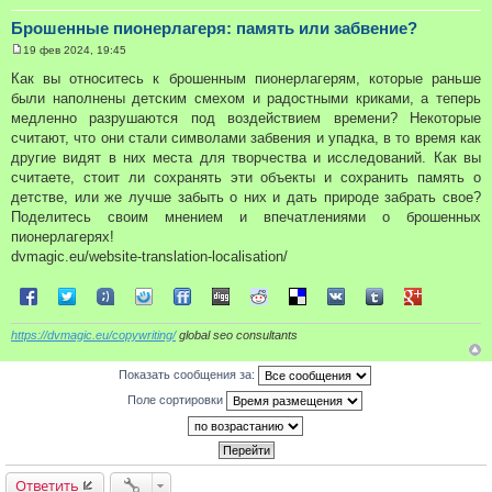
Брошенные пионерлагеря: память или забвение?
19 фев 2024, 19:45
С
о
Как вы относитесь к брошенным пионерлагерям, которые раньше
о
были наполнены детским смехом и радостными криками, а теперь
б
щ
медленно разрушаются под воздействием времени? Некоторые
е
считают, что они стали символами забвения и упадка, в то время как
н
и
другие видят в них места для творчества и исследований. Как вы
е
считаете, стоит ли сохранять эти объекты и сохранить память о
детстве, или же лучше забыть о них и дать природе забрать свое?
Поделитесь своим мнением и впечатлениями о брошенных
пионерлагерях!
dvmagic.eu/website-translation-localisation/
Поделиться в Facebook
Поделиться в Twitter
Поделиться в Tuenti
Поделиться в Sonico
Поделиться в FriendFeed
Поделиться в Digg
Поделиться в Reddit
Поделиться в Delicious
Поделиться в VK
Поделиться в Tum
Поделиться 
https://dvmagic.eu/copywriting/
global seo consultants
Показать сообщения за:
Поле сортировки
Ответить