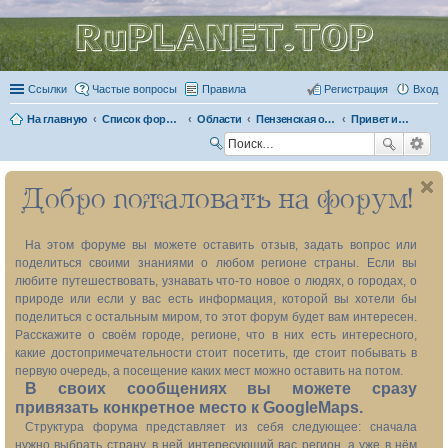
RuPLANET.TOP
Ссылки
Частые вопросы
Правила
Регистрация
Вход
На главную
Список форумов
Области
Пензенская область 58
Привет из прошлого
П
ои
Добро пожаловать на форум!
ск
На этом форуме вы можете оставить отзыв, задать вопрос или
поделиться своими знаниями о любом регионе страны. Если вы
любите путешествовать, узнавать что-то новое о людях, о городах, о
природе или если у вас есть информация, которой вы хотели бы
поделиться с остальным миром, то этот форум будет вам интересен.
Расскажите о своём городе, регионе, что в них есть интересного,
какие достопримечательности стоит посетить, где стоит побывать в
первую очередь, а посещение каких мест можно оставить на потом.
В своих сообщениях вы можете сразу
привязать конкретное место к GoogleMaps.
Структура форума представляет из себя следующее: сначала
нужно выбрать страну, в ней интересующий вас регион, а уже в нём