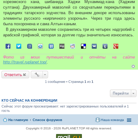
хорезмского хана, шибанида Хаджи Мухаммад-хана (Хаджим
султана). Двухкамерный мавзолей со сводчатыми перекрытиями в
традициях татарского зодчества. Во внешнем декоре использованы
элементы русского «кирпичного узорочья». Через три года здесь
была похоронена и сама Алтын-ханым.
В двухкамерном мавзолее сохранились три из четырех надгробий с
арабской графикой, которая за долгие годы значительно износилась.
Поделиться в Facebook
Поделиться в Twitter
Поделиться в Tuenti
Поделиться в Sonico
Поделиться в FriendFeed
Поделиться в Digg
Поделиться в Reddit
Поделиться в Delicious
Поделиться в VK
Поделиться в Tum
Поделиться 
Фото из моих путешествий и отчёты на сайте
http://travel.ruplanet.top/
.
Ответить
1 сообщение • Страница
1
из
1
Перейти
КТО СЕЙЧАС НА КОНФЕРЕНЦИИ
Сейчас этот форум просматривают: нет зарегистрированных пользователей и 1
гость
На главную
Список форумов
Наша команда
Copyright © 2016 - 2026 RuPLANET.TOP All rights reserved.