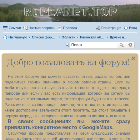
RuPLANET.TOP
Ссылки
Частые вопросы
Правила
Регистрация
Вход
На главную
Список форумов
Области
Рязанская область 62
Другие населённые пункты
П
ои
Добро пожаловать на форум!
ск
На этом форуме вы можете оставить отзыв, задать вопрос или
поделиться своими знаниями о любом регионе страны. Если вы
любите путешествовать, узнавать что-то новое о людях, о городах, о
природе или если у вас есть информация, которой вы хотели бы
поделиться с остальным миром, то этот форум будет вам интересен.
Расскажите о своём городе, регионе, что в них есть интересного,
какие достопримечательности стоит посетить, где стоит побывать в
первую очередь, а посещение каких мест можно оставить на потом.
В своих сообщениях вы можете сразу
привязать конкретное место к GoogleMaps.
Структура форума представляет из себя следующее: сначала
нужно выбрать страну, в ней интересующий вас регион, а уже в нём