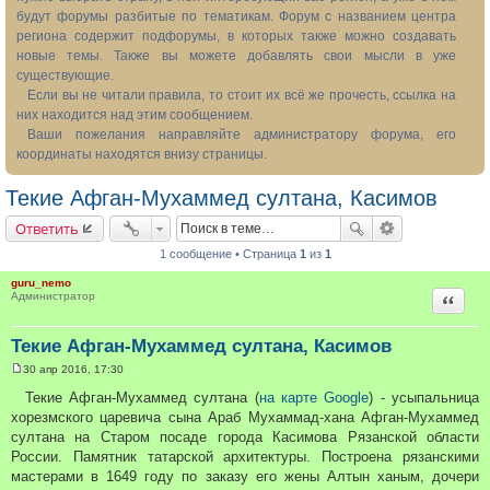
будут форумы разбитые по тематикам. Форум с названием центра
региона содержит подфорумы, в которых также можно создавать
новые темы. Также вы можете добавлять свои мысли в уже
существующие.
Если вы не читали правила, то стоит их всё же прочесть, ссылка на
них находится над этим сообщением.
Ваши пожелания направляйте администратору форума, его
координаты находятся внизу страницы.
Текие Афган-Мухаммед султана, Касимов
Ответить
1 сообщение • Страница
1
из
1
guru_nemo
Цитата
Администратор
Текие Афган-Мухаммед султана, Касимов
30 апр 2016, 17:30
С
о
Текие Афган-Мухаммед султана (
на карте Google
) - усыпальница
о
хорезмского царевича сына Араб Мухаммад-хана Афган-Мухаммед
б
щ
султана на Старом посаде города Касимова Рязанской области
е
России. Памятник татарской архитектуры. Построена рязанскими
н
и
мастерами в 1649 году по заказу его жены Алтын ханым, дочери
е