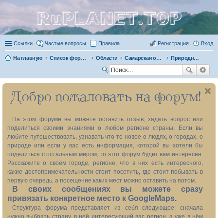
RuPLANET.TOP
Ссылки
Частые вопросы
Правила
Регистрация
Вход
На главную
Список форумов
Области
Самарская область 63
Природные объекты
П
ои
Добро пожаловать на форум!
ск
На этом форуме вы можете оставить отзыв, задать вопрос или
поделиться своими знаниями о любом регионе страны. Если вы
любите путешествовать, узнавать что-то новое о людях, о городах, о
природе или если у вас есть информация, которой вы хотели бы
поделиться с остальным миром, то этот форум будет вам интересен.
Расскажите о своём городе, регионе, что в них есть интересного,
какие достопримечательности стоит посетить, где стоит побывать в
первую очередь, а посещение каких мест можно оставить на потом.
В своих сообщениях вы можете сразу
привязать конкретное место к GoogleMaps.
Структура форума представляет из себя следующее: сначала
нужно выбрать страну, в ней интересующий вас регион, а уже в нём