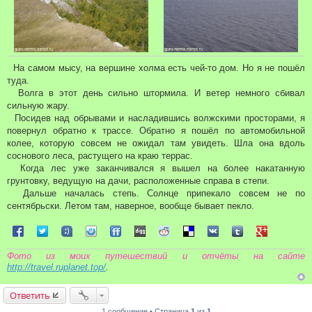
На самом мысу, на вершине холма есть чей-то дом. Но я не пошёл
туда.
Волга в этот день сильно штормила. И ветер немного сбивал
сильную жару.
Посидев над обрывами и насладившись волжскими просторами, я
повернул обратно к трассе. Обратно я пошёл по автомобильной
колее, которую совсем не ожидал там увидеть. Шла она вдоль
соснового леса, растущего на краю террас.
Когда лес уже заканчивался я вышел на более накатанную
грунтовку, ведущую на дачи, расположенные справа в степи.
Дальше началась степь. Солнце припекало совсем не по
сентябрьски. Летом там, наверное, вообще бывает пекло.
Поделиться в Facebook
Поделиться в Twitter
Поделиться в Tuenti
Поделиться в Sonico
Поделиться в FriendFeed
Поделиться в Digg
Поделиться в Reddit
Поделиться в Delicious
Поделиться в VK
Поделиться в Tum
Поделиться 
Фото из моих путешествий и отчёты на сайте
http://travel.ruplanet.top/
.
Ответить
1 сообщение • Страница
1
из
1