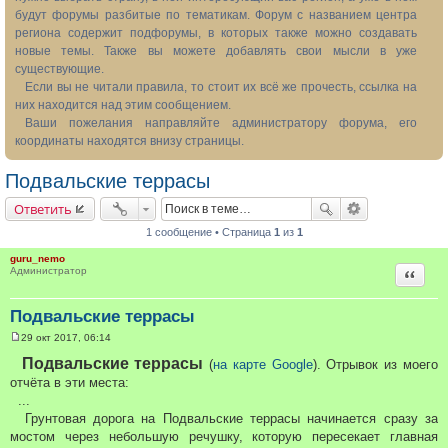
будут форумы разбитые по тематикам. Форум с названием центра
региона содержит подфорумы, в которых также можно создавать
новые темы. Также вы можете добавлять свои мысли в уже
существующие.
Если вы не читали правила, то стоит их всё же прочесть, ссылка на
них находится над этим сообщением.
Ваши пожелания направляйте администратору форума, его
координаты находятся внизу страницы.
Подвальские террасы
Ответить
1 сообщение • Страница
1
из
1
guru_nemo
Цитата
Администратор
Подвальские террасы
29 окт 2017, 06:14
С
о
Подвальские террасы
(
на карте Google
). Отрывок из моего
о
отчёта в эти места:
б
щ
...
е
Грунтовая дорога на Подвальские террасы начинается сразу за
н
и
мостом через небольшую речушку, которую пересекает главная
е