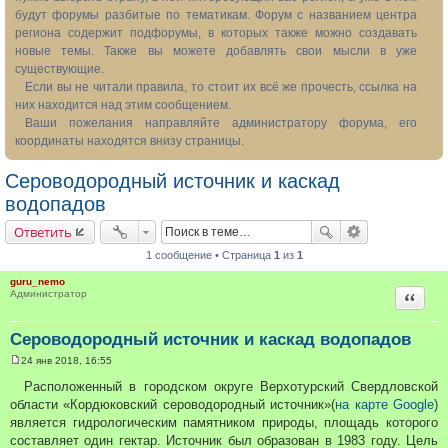
будут форумы разбитые по тематикам. Форум с названием центра
региона содержит подфорумы, в которых также можно создавать
новые темы. Также вы можете добавлять свои мысли в уже
существующие.
Если вы не читали правила, то стоит их всё же прочесть, ссылка на
них находится над этим сообщением.
Ваши пожелания направляйте администратору форума, его
координаты находятся внизу страницы.
Сероводородный источник и каскад
водопадов
Ответить
1 сообщение • Страница
1
из
1
guru_nemo
Цитата
Администратор
Сероводородный источник и каскад водопадов
24 янв 2018, 16:55
С
о
Расположенный в городском округе Верхотурский Свердловской
о
области «Кордюковский сероводородный источник»(
на карте Google
)
б
щ
является гидрологическим памятником природы, площадь которого
е
составляет один гектар. Источник был образован в 1983 году. Цель
н