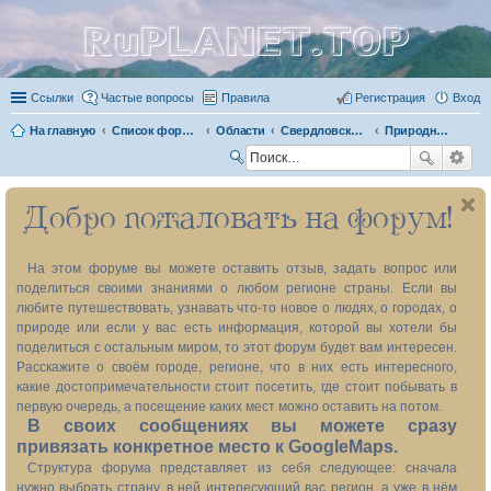
RuPLANET.TOP
Ссылки
Частые вопросы
Правила
Регистрация
Вход
На главную
Список форумов
Области
Свердловская область 66
Природные объекты
П
ои
Добро пожаловать на форум!
ск
На этом форуме вы можете оставить отзыв, задать вопрос или
поделиться своими знаниями о любом регионе страны. Если вы
любите путешествовать, узнавать что-то новое о людях, о городах, о
природе или если у вас есть информация, которой вы хотели бы
поделиться с остальным миром, то этот форум будет вам интересен.
Расскажите о своём городе, регионе, что в них есть интересного,
какие достопримечательности стоит посетить, где стоит побывать в
первую очередь, а посещение каких мест можно оставить на потом.
В своих сообщениях вы можете сразу
привязать конкретное место к GoogleMaps.
Структура форума представляет из себя следующее: сначала
нужно выбрать страну, в ней интересующий вас регион, а уже в нём