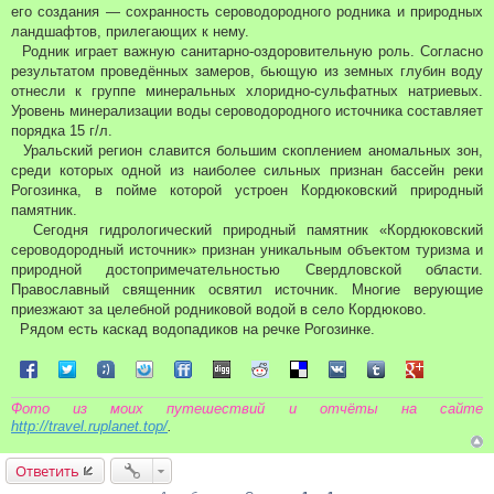
и
его создания — сохранность сероводородного родника и природных
е
ландшафтов, прилегающих к нему.
Родник играет важную санитарно-оздоровительную роль. Согласно
результатом проведённых замеров, бьющую из земных глубин воду
отнесли к группе минеральных хлоридно-сульфатных натриевых.
Уровень минерализации воды сероводородного источника составляет
порядка 15 г/л.
Уральский регион славится большим скоплением аномальных зон,
среди которых одной из наиболее сильных признан бассейн реки
Рогозинка, в пойме которой устроен Кордюковский природный
памятник.
Сегодня гидрологический природный памятник «Кордюковский
сероводородный источник» признан уникальным объектом туризма и
природной достопримечательностью Свердловской области.
Православный священник освятил источник. Многие верующие
приезжают за целебной родниковой водой в село Кордюково.
Рядом есть каскад водопадиков на речке Рогозинке.
Поделиться в Facebook
Поделиться в Twitter
Поделиться в Tuenti
Поделиться в Sonico
Поделиться в FriendFeed
Поделиться в Digg
Поделиться в Reddit
Поделиться в Delicious
Поделиться в VK
Поделиться в Tum
Поделиться 
Фото из моих путешествий и отчёты на сайте
http://travel.ruplanet.top/
.
Ответить