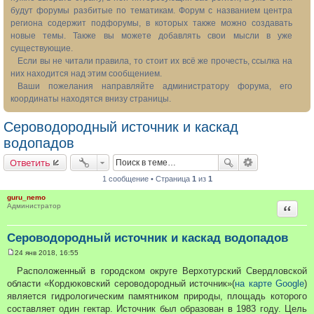
будут форумы разбитые по тематикам. Форум с названием центра
региона содержит подфорумы, в которых также можно создавать
новые темы. Также вы можете добавлять свои мысли в уже
существующие.
Если вы не читали правила, то стоит их всё же прочесть, ссылка на
них находится над этим сообщением.
Ваши пожелания направляйте администратору форума, его
координаты находятся внизу страницы.
Сероводородный источник и каскад
водопадов
Ответить
1 сообщение • Страница
1
из
1
guru_nemo
Цитата
Администратор
Сероводородный источник и каскад водопадов
24 янв 2018, 16:55
С
о
Расположенный в городском округе Верхотурский Свердловской
о
области «Кордюковский сероводородный источник»(
на карте Google
)
б
щ
является гидрологическим памятником природы, площадь которого
е
составляет один гектар. Источник был образован в 1983 году. Цель
н