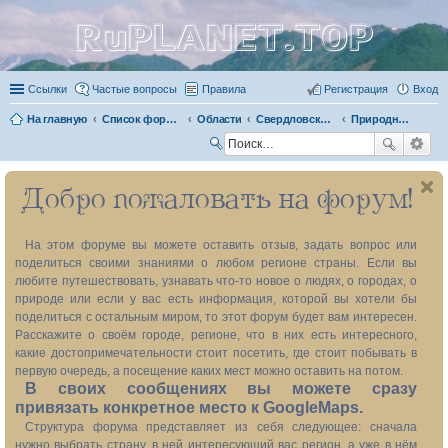
RuPLANET.TOP
Ссылки
Частые вопросы
Правила
Регистрация
Вход
На главную
Список форумов
Области
Свердловская область 66
Природные объекты
П
ои
Добро пожаловать на форум!
ск
На этом форуме вы можете оставить отзыв, задать вопрос или
поделиться своими знаниями о любом регионе страны. Если вы
любите путешествовать, узнавать что-то новое о людях, о городах, о
природе или если у вас есть информация, которой вы хотели бы
поделиться с остальным миром, то этот форум будет вам интересен.
Расскажите о своём городе, регионе, что в них есть интересного,
какие достопримечательности стоит посетить, где стоит побывать в
первую очередь, а посещение каких мест можно оставить на потом.
В своих сообщениях вы можете сразу
привязать конкретное место к GoogleMaps.
Структура форума представляет из себя следующее: сначала
нужно выбрать страну, в ней интересующий вас регион, а уже в нём