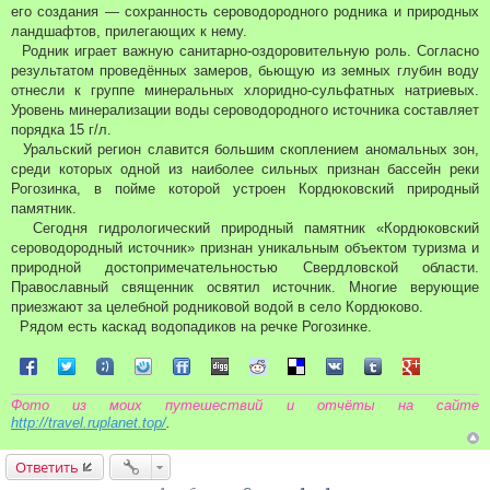
и
его создания — сохранность сероводородного родника и природных
е
ландшафтов, прилегающих к нему.
Родник играет важную санитарно-оздоровительную роль. Согласно
результатом проведённых замеров, бьющую из земных глубин воду
отнесли к группе минеральных хлоридно-сульфатных натриевых.
Уровень минерализации воды сероводородного источника составляет
порядка 15 г/л.
Уральский регион славится большим скоплением аномальных зон,
среди которых одной из наиболее сильных признан бассейн реки
Рогозинка, в пойме которой устроен Кордюковский природный
памятник.
Сегодня гидрологический природный памятник «Кордюковский
сероводородный источник» признан уникальным объектом туризма и
природной достопримечательностью Свердловской области.
Православный священник освятил источник. Многие верующие
приезжают за целебной родниковой водой в село Кордюково.
Рядом есть каскад водопадиков на речке Рогозинке.
Поделиться в Facebook
Поделиться в Twitter
Поделиться в Tuenti
Поделиться в Sonico
Поделиться в FriendFeed
Поделиться в Digg
Поделиться в Reddit
Поделиться в Delicious
Поделиться в VK
Поделиться в Tum
Поделиться 
Фото из моих путешествий и отчёты на сайте
http://travel.ruplanet.top/
.
Ответить