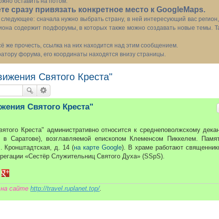
ожно оставить на потом.
е сразу привязать конкретное место к GoogleMaps.
следующее: сначала нужно выбрать страну, в ней интересующий вас регион
иона содержит подфорумы, в которых также можно создавать новые темы. Т
всё же прочесть, ссылка на них находится над этим сообщением.
тору форума, его координаты находятся внизу страницы.
вижения Святого Креста"
жения Святого Креста"
ятого Креста" административно относится к среднеповолжскому дека
 в Саратове), возглавляемой епископом Клеменсом Пиккелем. Памя
 Кронштадтская, д. 14 (
на карте Google
). В храме работают священник
грегации «Сестёр Служительниц Святого Духа» (SSpS).
d
eddit
в Delicious
ться в VK
елиться в Tumblr
Поделиться в Google+
 на сайте
http://travel.ruplanet.top/
.