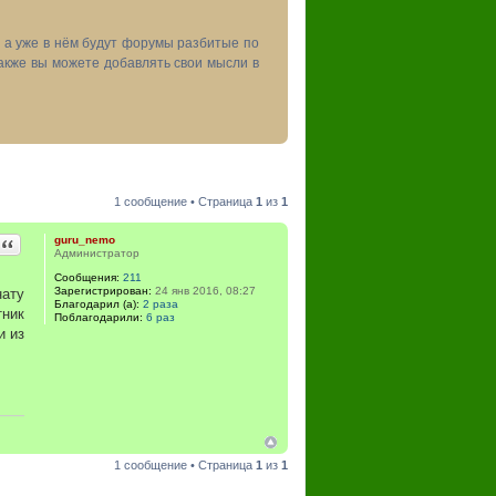
, а уже в нём будут форумы разбитые по
акже вы можете добавлять свои мысли в
1 сообщение • Страница
1
из
1
Цитата
guru_nemo
Администратор
Сообщения:
211
Зарегистрирован:
24 янв 2016, 08:27
нату
Благодарил (а):
2 раза
тник
Поблагодарили:
6 раз
и из
1 сообщение • Страница
1
из
1