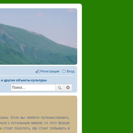
Регистрация
Вход
 и другие объекты культуры
раны. Если вы любите путешествовать,
иться с остальным миром, то этот форум
и стоит посетить, где стоит побывать в