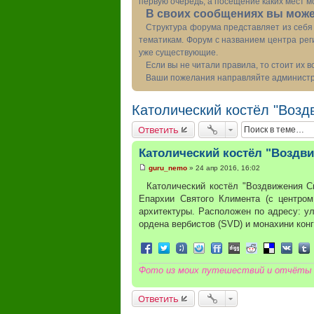
первую очередь, а посещение каких мест м
В своих сообщениях вы может
Структура форума представляет из себя 
тематикам. Форум с названием центра рег
уже существующие.
Если вы не читали правила, то стоит их 
Ваши пожелания направляйте администра
Католический костёл "Возд
Ответить
Католический костёл "Воздви
guru_nemo
»
24 апр 2016, 16:02
С
о
Католический костёл "Воздвижения Св
о
Епархии Святого Климента (с центром
б
щ
архитектуры. Расположен по адресу: ул.
е
ордена вербистов (SVD) и монахини кон
н
и
е
Поделиться в Facebook
Поделиться в Twitter
Поделиться в Tuenti
Поделиться в Sonico
Поделиться в FriendFee
Поделиться в Digg
Поделиться в R
Поделиться 
Подели
Под
Фото из моих путешествий и отчёты
Ответить