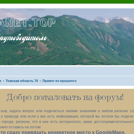
ANET.TOP
теводитель
и
Томская область 70
Привет из прошлого
Добро пожаловать на форум!
зыв, задать вопрос или поделиться своими знаниями о любом регионе ст
х, о природе или если у вас есть информация, которой вы хотели бы подел
 городе, регионе, что в них есть интересного, какие достопримечательност
ожно оставить на потом.
е сразу привязать конкретное место к GoogleMaps.