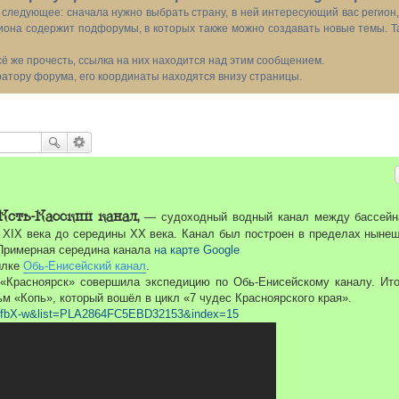
следующее: сначала нужно выбрать страну, в ней интересующий вас регион
иона содержит подфорумы, в которых также можно создавать новые темы. Т
всё же прочесть, ссылка на них находится над этим сообщением.
тору форума, его координаты находятся внизу страницы.
Кеть-Касский канал,
— судоходный водный канал между бассей
 XIX века до середины XX века. Канал был построен в пределах ныне
 Примерная середина канала
на карте Google
ылке
Обь-Енисейский канал
.
Красноярск» совершила экспедицию по Обь-Енисейскому каналу. Ит
 «Копь», который вошёл в цикл «7 чудес Красноярского края».
jRfbX-w&list=PLA2864FC5EBD32153&index=15