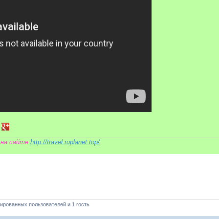
d
eddit
в Delicious
ться в VK
елиться в Tumblr
Поделиться в Google+
 на сайте
http://travel.ruplanet.top/
.
ированных пользователей и 1 гость