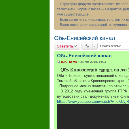
Структура форума представляет из себя 
тематикам. Форум с названием центра рег
уже существующие.
Если вы не читали правила, то стоит их 
Ваши пожелания направляйте администра
Обь-Енисейский канал
Ответить
Обь-Енисейский канал
guru_nemo
»
24 янв 2018, 16:11
С
о
Обь-Енисейский канал, он же 
о
б
Оби и Енисея, существовавший с конца
щ
Томской области и Красноярского края.
е
н
Подробнее можно почитать по этой сс
и
В 2012 году съемочная группа ГТРК «
е
путешествия стал документальный фильм
https://www.youtube.com/watch?v=uKUy