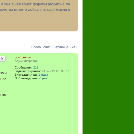
, а уже в нём будут форумы разбитые по
акже вы можете добавлять свои мысли в
1 сообщение • Страница
1
из
1
Цитата
guru_nemo
Администратор
Сообщения:
211
Зарегистрирован:
24 янв 2016, 08:27
нами
Благодарил (а):
2 раза
шних
Поблагодарили:
6 раз
огом