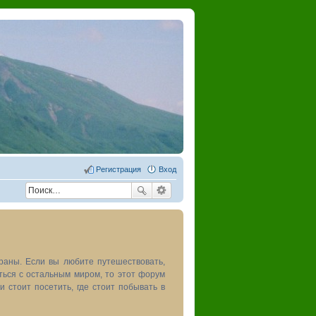
Регистрация
Вход
раны. Если вы любите путешествовать,
иться с остальным миром, то этот форум
и стоит посетить, где стоит побывать в