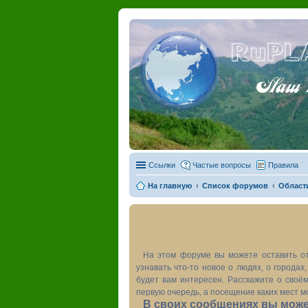
RuPL
Наш пу
Ссылки
Частые вопросы
Правила
На главную
Список форумов
Област
На этом форуме вы можете оставить от
узнавать что-то новое о людях, о города
будет вам интересен. Расскажите о своём
первую очередь, а посещение каких мест м
В своих сообщениях вы может