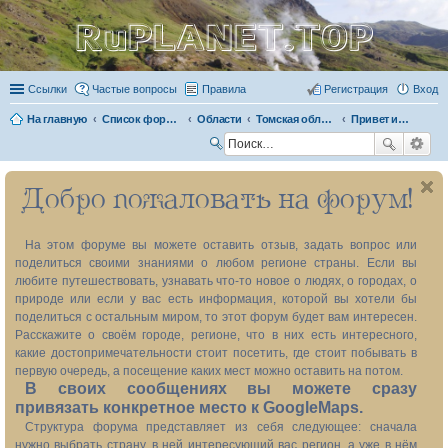
RuPLANET.TOP
Ссылки
Частые вопросы
Правила
Регистрация
Вход
На главную
Список форумов
Области
Томская область 70
Привет из прошлого
П
ои
Добро пожаловать на форум!
ск
На этом форуме вы можете оставить отзыв, задать вопрос или
поделиться своими знаниями о любом регионе страны. Если вы
любите путешествовать, узнавать что-то новое о людях, о городах, о
природе или если у вас есть информация, которой вы хотели бы
поделиться с остальным миром, то этот форум будет вам интересен.
Расскажите о своём городе, регионе, что в них есть интересного,
какие достопримечательности стоит посетить, где стоит побывать в
первую очередь, а посещение каких мест можно оставить на потом.
В своих сообщениях вы можете сразу
привязать конкретное место к GoogleMaps.
Структура форума представляет из себя следующее: сначала
нужно выбрать страну, в ней интересующий вас регион, а уже в нём