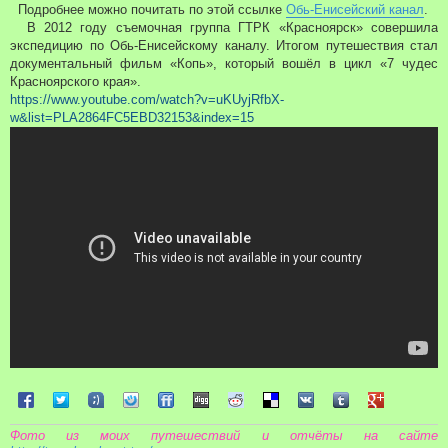
Подробнее можно почитать по этой ссылке
Обь-Енисейский канал
.
В 2012 году съемочная группа ГТРК «Красноярск» совершила
экспедицию по Обь-Енисейскому каналу. Итогом путешествия стал
документальный фильм «Копь», который вошёл в цикл «7 чудес
Красноярского края».
https://www.youtube.com/watch?v=uKUyjRfbX-
w&list=PLA2864FC5EBD32153&index=15
Поделиться в Facebook
Поделиться в Twitter
Поделиться в Tuenti
Поделиться в Sonico
Поделиться в FriendFeed
Поделиться в Digg
Поделиться в Reddit
Поделиться в Delicious
Поделиться в VK
Поделиться в Tum
Поделиться 
Фото из моих путешествий и отчёты на сайте