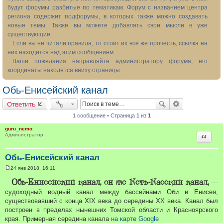
будут форумы разбитые по тематикам. Форум с названием центра
региона содержит подфорумы, в которых также можно создавать
новые темы. Также вы можете добавлять свои мысли в уже
существующие.
Если вы не читали правила, то стоит их всё же прочесть, ссылка на
них находится над этим сообщением.
Ваши пожелания направляйте администратору форума, его
координаты находятся внизу страницы.
Обь-Енисейский канал
Ответить
1 сообщение • Страница
1
из
1
guru_nemo
Цитата
Администратор
Обь-Енисейский канал
24 янв 2018, 16:11
С
о
Обь-Енисейский канал, он же Кеть-Касский канал,
—
о
б
судоходный водный канал между бассейнами Оби и Енисея,
щ
существовавший с конца XIX века до середины XX века. Канал был
е
н
построен в пределах нынешних Томской области и Красноярского
и
края. Примерная середина канала
на карте Google
е