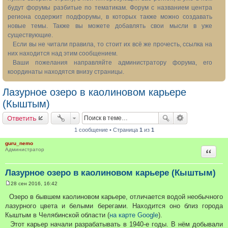
будут форумы разбитые по тематикам. Форум с названием центра
региона содержит подфорумы, в которых также можно создавать
новые темы. Также вы можете добавлять свои мысли в уже
существующие.
Если вы не читали правила, то стоит их всё же прочесть, ссылка на
них находится над этим сообщением.
Ваши пожелания направляйте администратору форума, его
координаты находятся внизу страницы.
Лазурное озеро в каолиновом карьере
(Кыштым)
Ответить
1 сообщение • Страница
1
из
1
guru_nemo
Цитата
Администратор
Лазурное озеро в каолиновом карьере (Кыштым)
28 сен 2016, 16:42
С
о
Озеро в бывшем каолиновом карьере, отличается водой необычного
о
лазурного цвета и белыми берегами. Находится оно близ города
б
щ
Кыштым в Челябинской области (
на карте Google
).
е
Этот карьер начали разрабатывать в 1940-е годы. В нём добывали
н