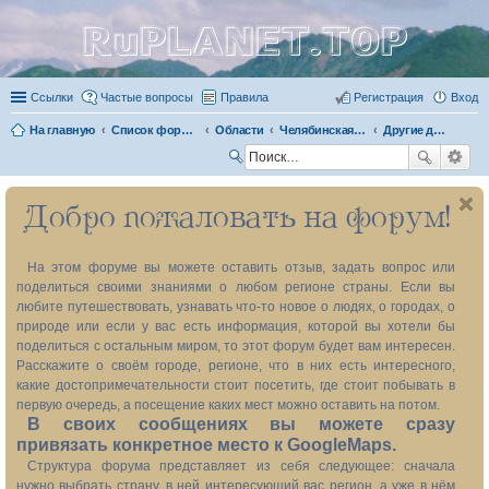
RuPLANET.TOP
Ссылки
Частые вопросы
Правила
Регистрация
Вход
На главную
Список форумов
Области
Челябинская область 74
Другие достопримечательности
П
ои
Добро пожаловать на форум!
ск
На этом форуме вы можете оставить отзыв, задать вопрос или
поделиться своими знаниями о любом регионе страны. Если вы
любите путешествовать, узнавать что-то новое о людях, о городах, о
природе или если у вас есть информация, которой вы хотели бы
поделиться с остальным миром, то этот форум будет вам интересен.
Расскажите о своём городе, регионе, что в них есть интересного,
какие достопримечательности стоит посетить, где стоит побывать в
первую очередь, а посещение каких мест можно оставить на потом.
В своих сообщениях вы можете сразу
привязать конкретное место к GoogleMaps.
Структура форума представляет из себя следующее: сначала
нужно выбрать страну, в ней интересующий вас регион, а уже в нём