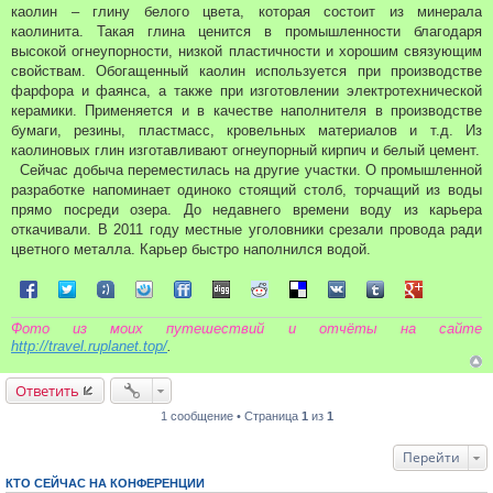
и
каолин – глину белого цвета, которая состоит из минерала
е
каолинита. Такая глина ценится в промышленности благодаря
высокой огнеупорности, низкой пластичности и хорошим связующим
свойствам. Обогащенный каолин используется при производстве
фарфора и фаянса, а также при изготовлении электротехнической
керамики. Применяется и в качестве наполнителя в производстве
бумаги, резины, пластмасс, кровельных материалов и т.д. Из
каолиновых глин изготавливают огнеупорный кирпич и белый цемент.
Сейчас добыча переместилась на другие участки. О промышленной
разработке напоминает одиноко стоящий столб, торчащий из воды
прямо посреди озера. До недавнего времени воду из карьера
откачивали. В 2011 году местные уголовники срезали провода ради
цветного металла. Карьер быстро наполнился водой.
Поделиться в Facebook
Поделиться в Twitter
Поделиться в Tuenti
Поделиться в Sonico
Поделиться в FriendFeed
Поделиться в Digg
Поделиться в Reddit
Поделиться в Delicious
Поделиться в VK
Поделиться в Tum
Поделиться 
Фото из моих путешествий и отчёты на сайте
http://travel.ruplanet.top/
.
Ответить
1 сообщение • Страница
1
из
1
Перейти
КТО СЕЙЧАС НА КОНФЕРЕНЦИИ