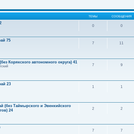
ТЕМЫ
СООБЩЕНИЯ
2
0
0
ай 75
7
11
(без Корякского автономного округа) 41
7
9
тский
рай 23
1
1
й (без Таймырского и Эвенкийского
2
2
ов) 24
9
7
7