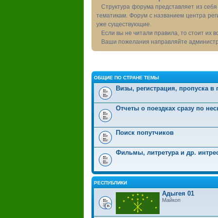
Структура форума представляет из себя 
тематикам. Форум с названием центра рег
уже существующие.
Если вы не читали правила, то стоит их 
Ваши пожелания направляйте администра
ОБЩИЕ ПО СТРАНЕ ТЕМЫ
Визы, регистрация, пропуска в
Отчеты о поездках сразу по не
Поиск попутчиков
Фильмы, литретура и др. интр
РЕСПУБЛИКИ
Адыгея 01
Майкоп