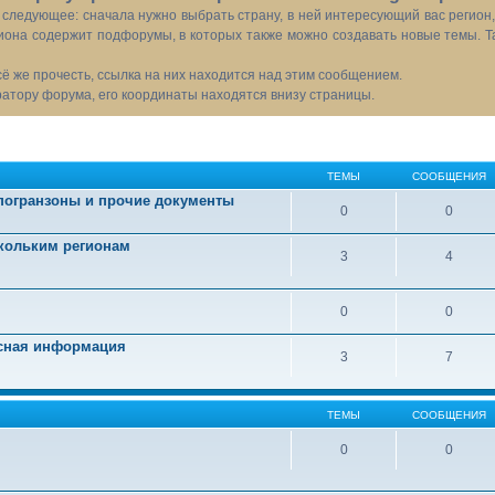
следующее: сначала нужно выбрать страну, в ней интересующий вас регион
иона содержит подфорумы, в которых также можно создавать новые темы. Т
всё же прочесть, ссылка на них находится над этим сообщением.
тору форума, его координаты находятся внизу страницы.
ТЕМЫ
СООБЩЕНИЯ
 погранзоны и прочие документы
0
0
скольким регионам
3
4
0
0
есная информация
3
7
ТЕМЫ
СООБЩЕНИЯ
0
0