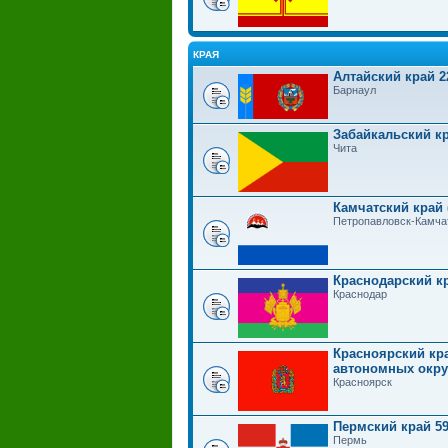
КРАЯ
Алтайский край 2
Барнаул
Забайкальский кр
Чита
Камчатский край 
Петропавловск-Камча
Краснодарский к
Краснодар
Красноярский кра
автономных округ
Красноярск
Пермский край 5
Пермь