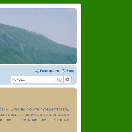
Регистрация
Вход
раны. Если вы любите путешествовать,
иться с остальным миром, то этот форум
и стоит посетить, где стоит побывать в