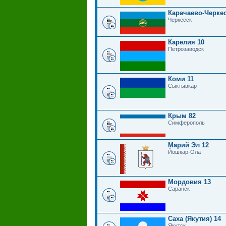
Карачаево-Черкес
Черкесск
Карелия 10
Петрозаводск
Коми 11
Сыктывкар
Крым 82
Симферополь
Марий Эл 12
Йошкар-Ола
Мордовия 13
Саранск
Саха (Якутия) 14
Якутск