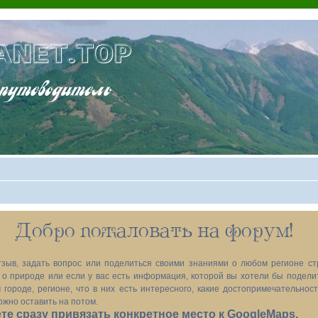
ANET.TOP
теводитель
Добро пожаловать на форум!
зыв, задать вопрос или поделиться своими знаниями о любом регионе ст
х, о природе или если у вас есть информация, которой вы хотели бы подел
 городе, регионе, что в них есть интересного, какие достопримечательност
ожно оставить на потом.
е сразу привязать конкретное место к GoogleMaps.