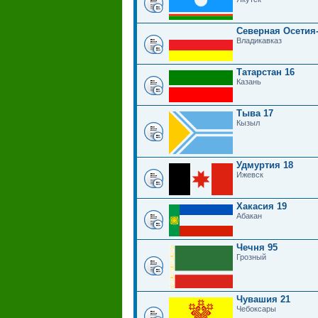
Северная Осетия
Владикавказ
Татарстан 16
Казань
Тыва 17
Кызыл
Удмуртия 18
Ижевск
Хакасия 19
Абакан
Чечня 95
Грозный
Чувашия 21
Чебоксары