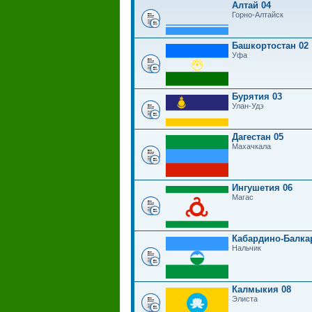
Алтай 04
Горно-Алтайск
Башкортостан 02
Уфа
Бурятия 03
Улан-Удэ
Дагестан 05
Махачкала
Ингушетия 06
Магас
Кабардино-Балка
Нальчик
Калмыкия 08
Элиста