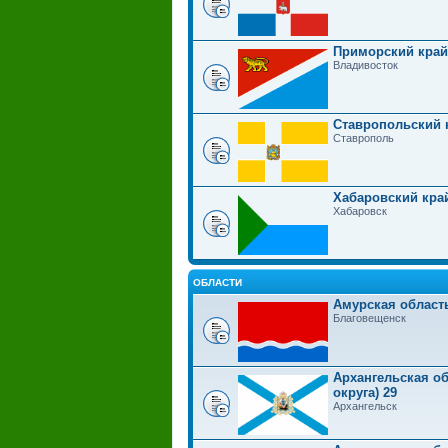
Приморский край
Владивосток
Ставропольский 
Ставрополь
Хабаровский кра
Хабаровск
ОБЛАСТИ
Амурская област
Благовещенск
Архангельская об
округа) 29
Архангельск