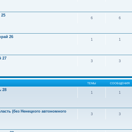
 25
6
6
край 26
1
1
й 27
3
3
ТЕМЫ
СООБЩЕНИЯ
ь 28
1
1
ласть (без Ненецкого автономного
3
3