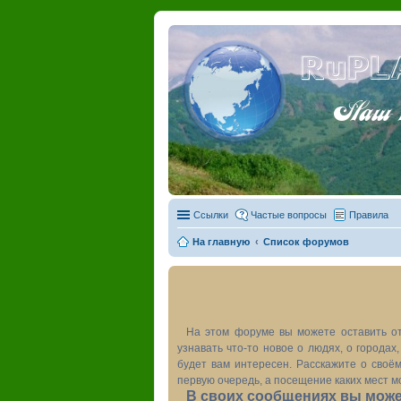
RuPL
Наш пу
Ссылки
Частые вопросы
Правила
На главную
Список форумов
На этом форуме вы можете оставить от
узнавать что-то новое о людях, о города
будет вам интересен. Расскажите о своём
первую очередь, а посещение каких мест м
В своих сообщениях вы может