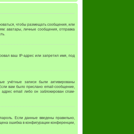
ироваться, чтобы размещать сообщения, или
ям: аватары, личные сообщения, отправка
ть.
ровал ваш IP-адрес или запретил имя, под
вые учётные записи были активированы
Если вам было прислано email-сообщение,
 адрес email либо он заблокирован спам-
 пароль. Если данные введены правильно,
пущена ошибка в конфигурации конференции,