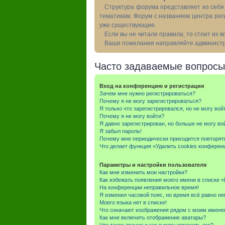
Структура форума представляет из себя 
тематикам. Форум с названием центра рег
уже существующие.
Если вы не читали правила, то стоит их 
Ваши пожелания направляйте администра
Часто задаваемые вопросы
Вход на конференцию и регистрация
Зачем мне нужно регистрироваться?
Почему я не могу зарегистрироваться?
Я только что зарегистрировался, но не могу вой
Почему я не могу войти?
Я давно зарегистрирован, но больше не могу во
Я забыл пароль!
Почему мне периодически приходится повторят
Что делает функция «Удалить cookies конферен
Параметры и настройки пользователя
Как мне изменить мои настройки?
Как избежать появления моего имени в списке 
На конференции неправильное время!
Я изменил часовой пояс, но время всё равно не
Моего языка нет в списке!
Что означают изображения рядом с моим имене
Как мне включить отображение аватары?