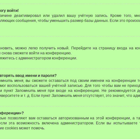
огу войти!
ричине деактивировал или удалил вашу учётную запись. Кроме того, м
вляющих сообщения, чтобы уменьшить размер базы данных. Если это произо
ановить, можно легко получить новый. Перейдите на страницу входа на 
вы снова сможете войти на конференцию.
свяжитесь с администратором конференции.
вторять ввод имени и пароля?
омнить меня
, вы сможете оставаться под своим именем на конференции т
 смог воспользоваться вашей учётной записью. Для того чтобы вам не прихо
ом пункт
Запомнить меня
при входе на конференцию. Не рекомендуется д
верситете и т. д. Если пункт
Запомнить меня
отсутствует, это значит, что а
онференции»?
орые позволяют вам оставаться авторизованным на этой конференции, а та
если эта возможность включена администратором. Если вы испытываете 
ие cookies может помочь.