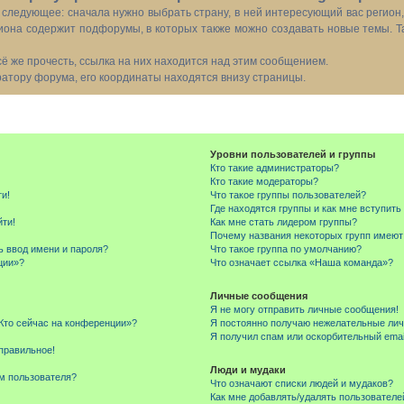
следующее: сначала нужно выбрать страну, в ней интересующий вас регион
иона содержит подфорумы, в которых также можно создавать новые темы. Т
всё же прочесть, ссылка на них находится над этим сообщением.
тору форума, его координаты находятся внизу страницы.
Уровни пользователей и группы
Кто такие администраторы?
Кто такие модераторы?
ти!
Что такое группы пользователей?
Где находятся группы и как мне вступить
йти!
Как мне стать лидером группы?
Почему названия некоторых групп имеют
ь ввод имени и пароля?
Что такое группа по умолчанию?
ции»?
Что означает ссылка «Наша команда»?
Личные сообщения
Я не могу отправить личные сообщения!
«Кто сейчас на конференции»?
Я постоянно получаю нежелательные ли
Я получил спам или оскорбительный email
правильное!
Люди и мудаки
м пользователя?
Что означают списки людей и мудаков?
Как мне добавлять/удалять пользователе