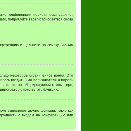
ногие конференции периодически удаляют
шло, попробуйте зарегистрироваться снова
конференцию и щёлкните на ссылку
Забыли
олько некоторое ограниченное время. Это
дилось вводить имя пользователя и пароль
елать это на общедоступном компьютере,
дминистратор отключил эту функцию.
кже выполняют другие функции, такие как
трудности с входом на конференцию или