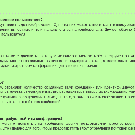
 именем пользователя?
утствовать два изображения. Одно из них может относиться к вашему зван
щений вы оставили, или на ваш статус на конференции. Другое, обычно 
 пользователя.
вы можете добавить аватару с использованием четырёх инструментов: «Г
администратора зависит, включена ли поддержка аватар, а также какие тип
с администратором конференции для выяснения причин.
о?
м, отражают количество созданных вами сообщений или идентифицируют 
ы не можете напрямую изменять наименования званий на конференции, так
енужными сообщениями только для того, чтобы повысить своё звание. На б
чение вашего счётчика сообщений.
еня требуют войти на конференцию!
и могут отправлять email-сообщения другим пользователям через встроен
. Это сделано для того, чтобы предотвратить злоупотребления почтовой си