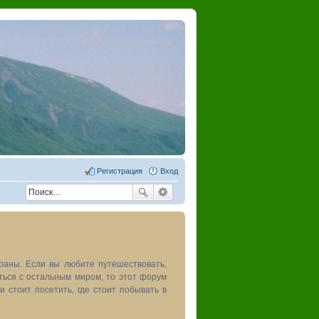
Регистрация
Вход
раны. Если вы любите путешествовать,
иться с остальным миром, то этот форум
и стоит посетить, где стоит побывать в