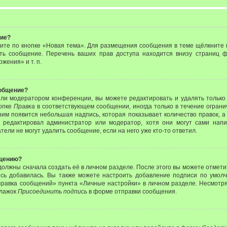
ние?
ите по кнопке «Новая тема». Для размещения сообщения в теме щёлкните п
ить сообщение. Перечень ваших прав доступа находится внизу страниц
жения» и т. п.
ообщение?
или модератором конференции, вы можете редактировать и удалять только
нопке
Правка
в соответствующем сообщении, иногда только в течение ограни
ним появится небольшая надпись, которая показывает количество правок, а
 редактировал администратор или модератор, хотя они могут сами нап
ели не могут удалить сообщение, если на него уже кто-то ответил.
бщению?
должны сначала создать её в личном разделе. После этого вы можете отмет
сь добавилась. Вы также можете настроить добавление подписи по умол
равка сообщений» пункта «Личные настройки» в личном разделе. Несмотря
флажок
Присоединить подпись
в форме отправки сообщения.