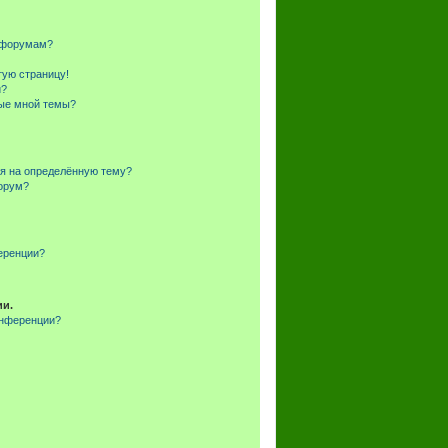
и форумам?
тую страницу!
и?
ные мной темы?
ся на определённую тему?
форум?
еренции?
ии.
онференции?