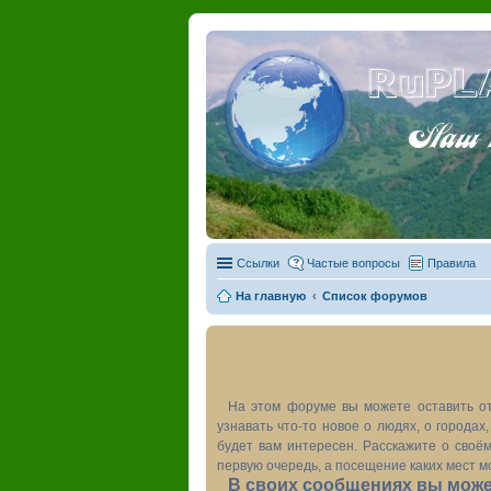
RuPL
Наш пу
Ссылки
Частые вопросы
Правила
На главную
Список форумов
На этом форуме вы можете оставить от
узнавать что-то новое о людях, о города
будет вам интересен. Расскажите о своём
первую очередь, а посещение каких мест м
В своих сообщениях вы может