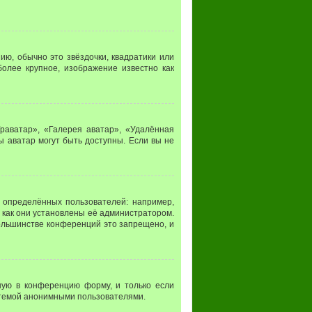
ию, обычно это звёздочки, квадратики или
более крупное, изображение известно как
раватар», «Галерея аватар», «Удалённая
ы аватар могут быть доступны. Если вы не
определённых пользователей: например,
 как они установлены её администратором.
ольшинстве конференций это запрещено, и
ную в конференцию форму, и только если
стемой анонимными пользователями.