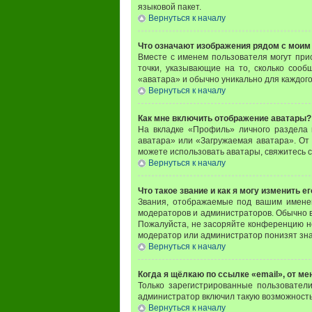
языковой пакет.
Вернуться к началу
Что означают изображения рядом с моим
Вместе с именем пользователя могут прис
точки, указывающие на то, сколько сооб
«аватара» и обычно уникально для каждого
Вернуться к началу
Как мне включить отображение аватары?
На вкладке «Профиль» личного раздела 
аватара» или «Загружаемая аватара». От 
можете использовать аватары, свяжитесь 
Вернуться к началу
Что такое звание и как я могу изменить ег
Звания, отображаемые под вашим имене
модераторов и администраторов. Обычно в
Пожалуйста, не засоряйте конференцию н
модератор или администратор понизят зна
Вернуться к началу
Когда я щёлкаю по ссылке «email», от м
Только зарегистрированные пользовател
администратор включил такую возможность
Вернуться к началу