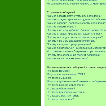
Что такое звание и как я могу изменить его?
Когда я щёлкаю по ссылке «email», от меня тре
Создание сообщений
Как мне создать новую тему или сообщение?
Как мне отредактировать или удалить сообщени
Как мне добавить подпись к своему сообщению
Как мне создать опрос?
Почему я не могу добавить больше вариантов о
Как мне отредактировать или удалить опрос?
Почему мне недоступны некоторые форумы?
Почему я не могу добавлять вложения?
Почему я получил предупреждение?
Как мне пожаловаться на сообщения модератор
Что означает кнопка «Сохранить» при создании
Почему моё сообщение требует одобрения?
Как мне вновь поднять мою тему?
Форматирование сообщений и типы создава
Что такое BBCode?
Могу ли я использовать HTML?
Что такое смайлики?
Могу ли я добавлять изображения к сообщения
Что такое важные объявления?
Что такое объявления?
Что такое прилепленные темы?
Что такое закрытые темы?
Что такое значки тем?