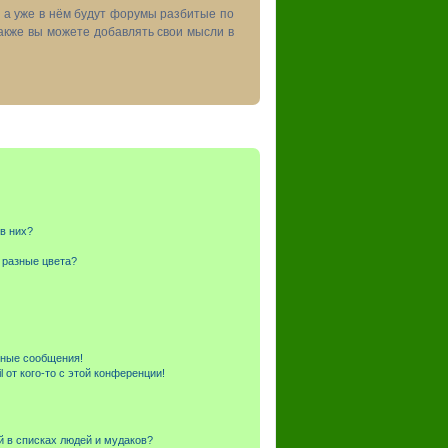
, а уже в нём будут форумы разбитые по
акже вы можете добавлять свои мысли в
 в них?
 разные цвета?
чные сообщения!
 от кого-то с этой конференции!
й в списках людей и мудаков?