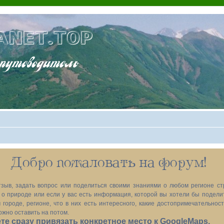
ANET.TOP
теводитель
Добро пожаловать на форум!
зыв, задать вопрос или поделиться своими знаниями о любом регионе ст
х, о природе или если у вас есть информация, которой вы хотели бы подел
 городе, регионе, что в них есть интересного, какие достопримечательност
ожно оставить на потом.
е сразу привязать конкретное место к GoogleMaps.