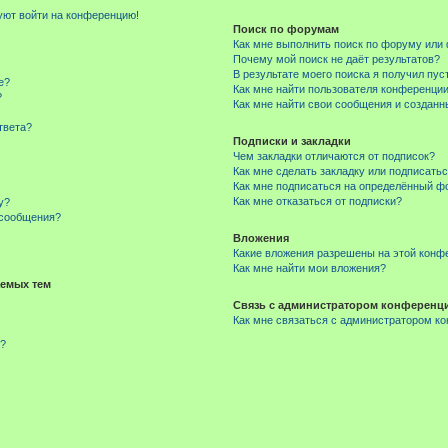
буют войти на конференцию!
Поиск по форумам
Как мне выполнить поиск по форуму ил
Почему мой поиск не даёт результатов?
В результате моего поиска я получил пус
е?
Как мне найти пользователя конференци
?
Как мне найти свои сообщения и создан
твета?
Подписки и закладки
Чем закладки отличаются от подписок?
Как мне сделать закладку или подписать
Как мне подписаться на определённый 
Как мне отказаться от подписки?
у?
 сообщения?
Вложения
Какие вложения разрешены на этой конф
Как мне найти мои вложения?
емых тем
Связь с администратором конференц
Как мне связаться с администратором к
м?