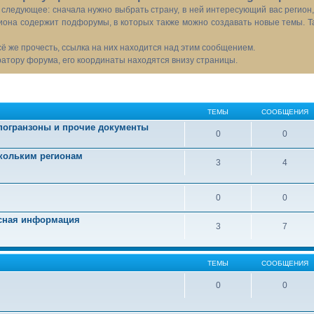
следующее: сначала нужно выбрать страну, в ней интересующий вас регион
иона содержит подфорумы, в которых также можно создавать новые темы. Т
всё же прочесть, ссылка на них находится над этим сообщением.
тору форума, его координаты находятся внизу страницы.
ТЕМЫ
СООБЩЕНИЯ
 погранзоны и прочие документы
0
0
скольким регионам
3
4
0
0
есная информация
3
7
ТЕМЫ
СООБЩЕНИЯ
0
0