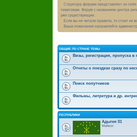
Структура форума представляет из себя 
тематикам. Форум с названием центра рег
уже существующие.
Если вы не читали правила, то стоит их 
Ваши пожелания направляйте администра
ОБЩИЕ ПО СТРАНЕ ТЕМЫ
Визы, регистрация, пропуска в
Отчеты о поездках сразу по не
Поиск попутчиков
Фильмы, литретура и др. интр
РЕСПУБЛИКИ
Адыгея 01
Майкоп