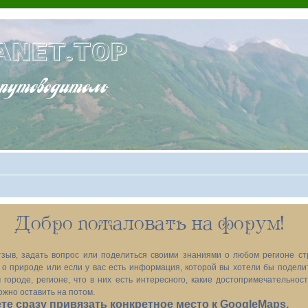
ANET.TOP
теводитель
Добро пожаловать на форум!
зыв, задать вопрос или поделиться своими знаниями о любом регионе ст
х, о природе или если у вас есть информация, которой вы хотели бы подел
 городе, регионе, что в них есть интересного, какие достопримечательност
ожно оставить на потом.
е сразу привязать конкретное место к GoogleMaps.