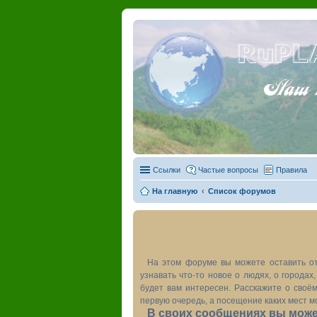
RuPL
Наш пу
Ссылки
Частые вопросы
Правила
На главную
Список форумов
На этом форуме вы можете оставить от
узнавать что-то новое о людях, о города
будет вам интересен. Расскажите о своём
первую очередь, а посещение каких мест м
В своих сообщениях вы может