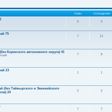
ТЕМЫ
СООБЩЕНИЯ
2
0
0
ай 75
7
11
(без Корякского автономного округа) 41
7
9
тский
рай 23
1
1
й (без Таймырского и Эвенкийского
2
2
ов) 24
9
7
7