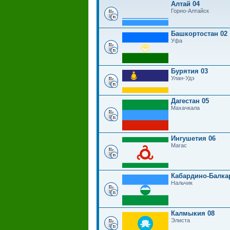
Алтай 04
Горно-Алтайск
Башкортостан 02
Уфа
Бурятия 03
Улан-Удэ
Дагестан 05
Махачкала
Ингушетия 06
Магас
Кабардино-Балка
Нальчик
Калмыкия 08
Элиста