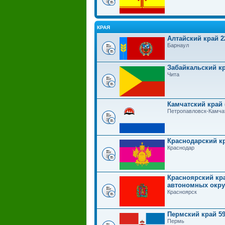
КРАЯ
Алтайский край 2
Барнаул
Забайкальский кр
Чита
Камчатский край 
Петропавловск-Камча
Краснодарский к
Краснодар
Красноярский кра
автономных округ
Красноярск
Пермский край 5
Пермь