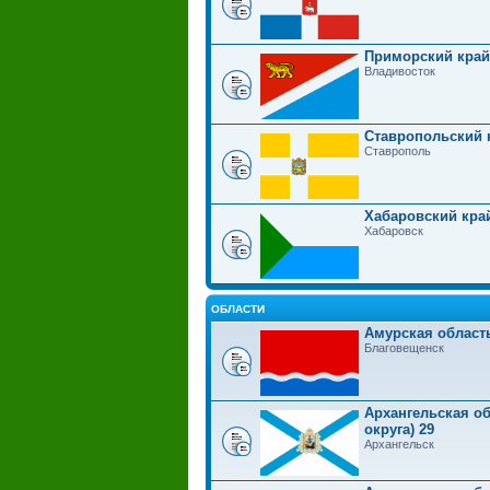
Приморский край
Владивосток
Ставропольский 
Ставрополь
Хабаровский кра
Хабаровск
ОБЛАСТИ
Амурская област
Благовещенск
Архангельская об
округа) 29
Архангельск