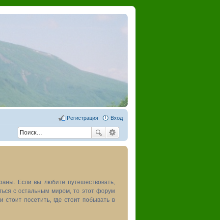
Регистрация
Вход
раны. Если вы любите путешествовать,
иться с остальным миром, то этот форум
и стоит посетить, где стоит побывать в