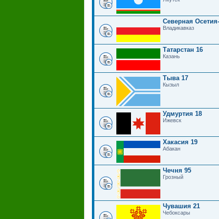
Северная Осетия
Владикавказ
Татарстан 16
Казань
Тыва 17
Кызыл
Удмуртия 18
Ижевск
Хакасия 19
Абакан
Чечня 95
Грозный
Чувашия 21
Чебоксары