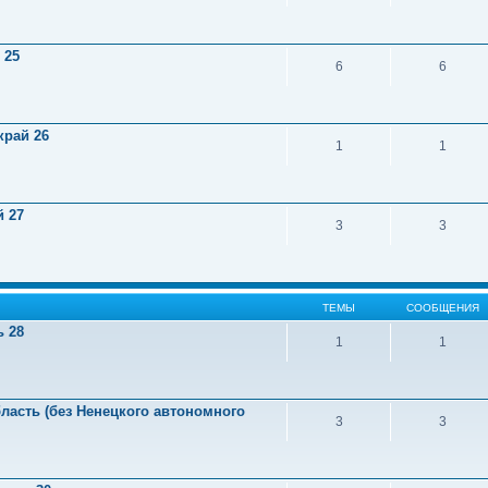
 25
6
6
край 26
1
1
й 27
3
3
ТЕМЫ
СООБЩЕНИЯ
ь 28
1
1
ласть (без Ненецкого автономного
3
3