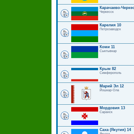
Карачаево-Черкес
Черкесск
Карелия 10
Петрозаводск
Коми 11
Сыктывкар
Крым 82
Симферополь
Марий Эл 12
Йошкар-Ола
Мордовия 13
Саранск
Саха (Якутия) 14
Якутск