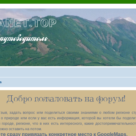
ANET.TOP
теводитель
а
Добро пожаловать на форум!
зыв, задать вопрос или поделиться своими знаниями о любом регионе ст
х, о природе или если у вас есть информация, которой вы хотели бы подел
 городе, регионе, что в них есть интересного, какие достопримечательност
ожно оставить на потом.
е сразу привязать конкретное место к GoogleMaps.