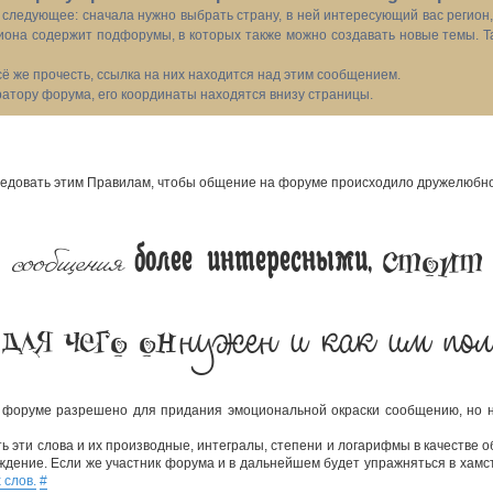
следующее: сначала нужно выбрать страну, в ней интересующий вас регион
иона содержит подфорумы, в которых также можно создавать новые темы. Т
всё же прочесть, ссылка на них находится над этим сообщением.
тору форума, его координаты находятся внизу страницы.
довать этим Правилам, чтобы общение на форуме происходило дружелюбно,
 сообщения
стоит
более интересными,
нужен и как им пол
 для чего он
 форуме разрешено для придания эмоциональной окраски сообщению, но не
 эти слова и их производные, интегралы, степени и логарифмы в качестве о
ждение. Если же участник форума и в дальнейшем будет упражняться в хамст
 слов.
#