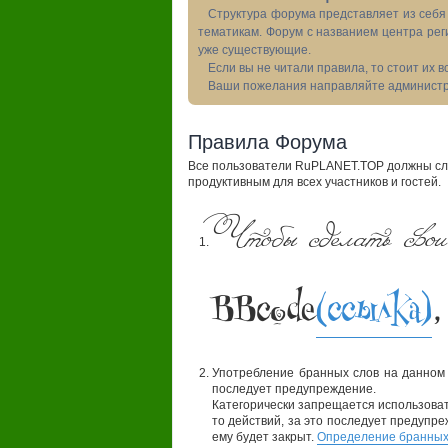
Структура форума представляет из себя 
тематикам. Форум с названием центра рег
уже существующие.
Если вы не читали правила, то стоит их 
Ваши пожелания направляйте администра
Правила Форума
Все пользователи RuPLANET.TOP должны сле
продуктивным для всех участников и гостей.
Чтобы сделать свои
BBcode
(ссылка)
,
Употребление бранных слов на данном
последует предупреждение.
Категорически запрещается использовать
то действий, за это последует предупре
ему будет закрыт.
Определение бранных