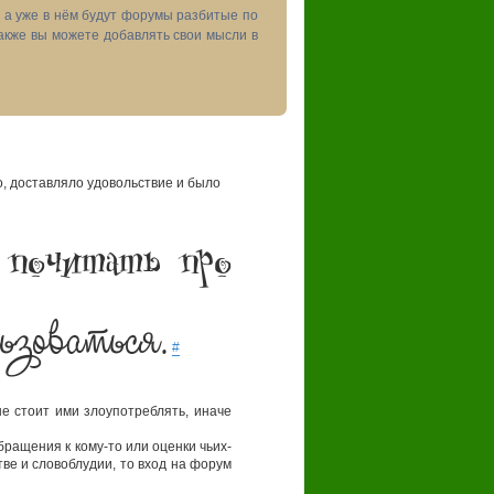
, а уже в нём будут форумы разбитые по
акже вы можете добавлять свои мысли в
 доставляло удовольствие и было
 почитать про
ьзоваться.
#
 стоит ими злоупотреблять, иначе
бращения к кому-то или оценки чьих-
ве и словоблудии, то вход на форум