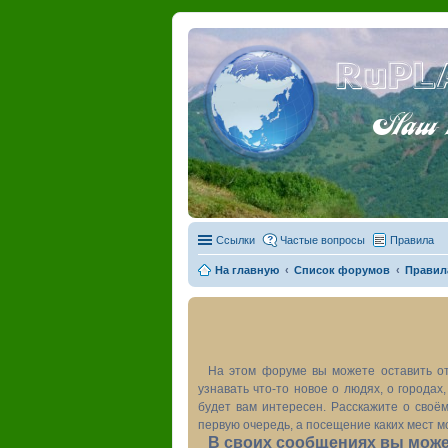
RuPL
Наш пу
Ссылки
Частые вопросы
Правила
На главную
Список форумов
Правил
На этом форуме вы можете оставить от
узнавать что-то новое о людях, о города
будет вам интересен. Расскажите о своём
первую очередь, а посещение каких мест м
В своих сообщениях вы может