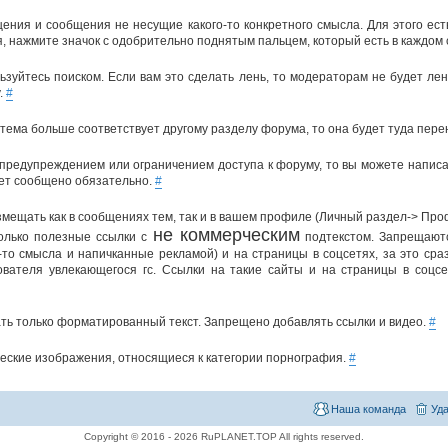
щения и сообщения не несущие какого-то конкретного смысла. Для этого ест
, нажмите значок с одобрительно поднятым пальцем, который есть в каждом
ьзуйтесь поиском. Если вам это сделать лень, то модераторам не будет ле
.
#
тема больше соответствует другому разделу форума, то она будет туда пер
 предупреждением или ограничением доступа к форуму, то вы можете написа
ет сообщено обязательно.
#
мещать как в сообщениях тем, так и в вашем профиле (Личный раздел-> Про
не коммерческим
олько полезные ссылки с
подтекстом. Запрещаютс
-то смысла и напичканные рекламой) и на страницы в соцсетях, за это ср
зователя увлекающегося гс. Ссылки на такие сайты и на страницы в соцс
ть только форматированный текст. Запрещено добавлять ссылки и видео.
#
еские изображения, относящиеся к категории порнография.
#
Наша команда
Уда
Copyright © 2016 - 2026 RuPLANET.TOP All rights reserved.