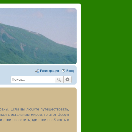
Регистрация
Вход
раны. Если вы любите путешествовать,
иться с остальным миром, то этот форум
и стоит посетить, где стоит побывать в