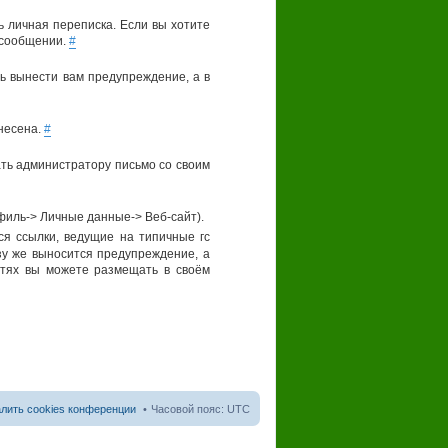
ь личная переписка. Если вы хотите
 сообщении.
#
нь вынести вам предупреждение, а в
енесена.
#
ть администратору письмо со своим
филь-> Личные данные-> Веб-сайт).
я ссылки, ведущие на типичные гс
азу же выносится предупреждение, а
етях вы можете размещать в своём
лить cookies конференции
Часовой пояс:
UTC