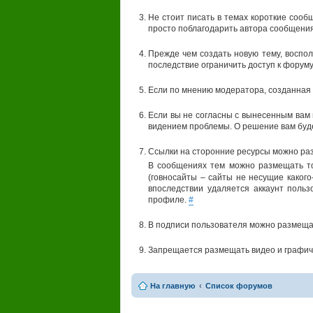
Не стоит писать в темах короткие сооб
просто поблагодарить автора сообщения
Прежде чем создать новую тему, воспол
последствие ограничить доступ к форуму
Если по мнению модератора, созданная 
Если вы не согласны с вынесенным вам
видением проблемы. О решение вам буд
Ссылки на сторонние ресурсы можно раз
В сообщениях тем можно размещать т
(говносайты – сайты не несущие какого
впоследствии удаляется аккаунт поль
профиле.
#
В подписи пользователя можно размеща
Запрещается размещать видео и графич
На главную
Список форумов