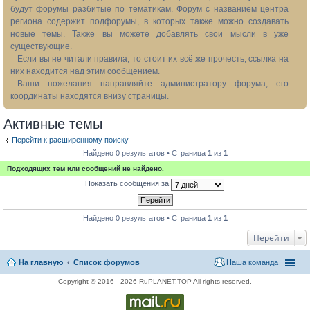
будут форумы разбитые по тематикам. Форум с названием центра
региона содержит подфорумы, в которых также можно создавать
новые темы. Также вы можете добавлять свои мысли в уже
существующие.
Если вы не читали правила, то стоит их всё же прочесть, ссылка на
них находится над этим сообщением.
Ваши пожелания направляйте администратору форума, его
координаты находятся внизу страницы.
Активные темы
Перейти к расширенному поиску
Найдено 0 результатов • Страница
1
из
1
Подходящих тем или сообщений не найдено.
Показать сообщения за
Найдено 0 результатов • Страница
1
из
1
Перейти
На главную
Список форумов
Наша команда
Copyright © 2016 - 2026 RuPLANET.TOP All rights reserved.