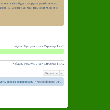
, а уже в нём будут форумы разбитые по
акже вы можете добавлять свои мысли в
Найдено 0 результатов • Страница
1
из
1
Найдено 0 результатов • Страница
1
из
1
Перейти
лить cookies конференции
Часовой пояс:
UTC