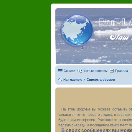
RuPL
Наш пу
Ссылки
Частые вопросы
Правила
На главную
Список форумов
На этом форуме вы можете оставить от
узнавать что-то новое о людях, о города
будет вам интересен. Расскажите о своём
первую очередь, а посещение каких мест м
В своих сообщениях вы может