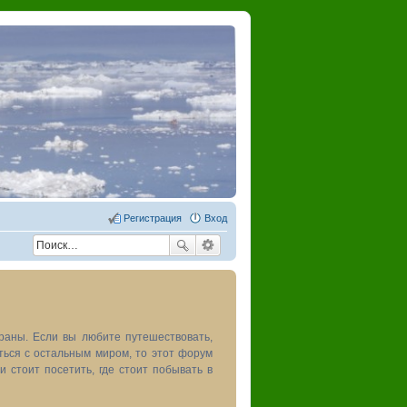
Регистрация
Вход
раны. Если вы любите путешествовать,
иться с остальным миром, то этот форум
и стоит посетить, где стоит побывать в