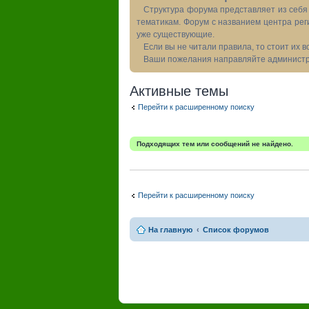
Структура форума представляет из себя 
тематикам. Форум с названием центра рег
уже существующие.
Если вы не читали правила, то стоит их 
Ваши пожелания направляйте администра
Активные темы
Перейти к расширенному поиску
Подходящих тем или сообщений не найдено.
Перейти к расширенному поиску
На главную
Список форумов