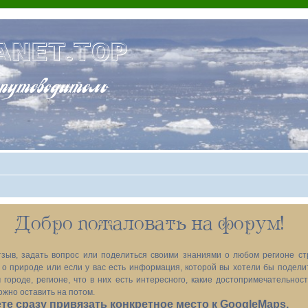
ANET.TOP
теводитель
Добро пожаловать на форум!
зыв, задать вопрос или поделиться своими знаниями о любом регионе ст
х, о природе или если у вас есть информация, которой вы хотели бы подел
 городе, регионе, что в них есть интересного, какие достопримечательност
ожно оставить на потом.
е сразу привязать конкретное место к GoogleMaps.