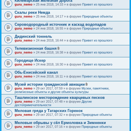
Килемарская железная дорога
guru_nemo
» 25 янв 2018, 14:33 » в форуме
Привет из прошлого
Скалы реки Немда
guru_nemo
» 25 янв 2018, 14:17 » в форуме
Природные объекты
Сероводородный источник и каскад водопадов
guru_nemo
» 24 янв 2018, 16:55 » в форуме
Природные объекты
Дидинский тоннель
guru_nemo
» 24 янв 2018, 16:44 » в форуме
Привет из прошлого
Телевизионная башня
В
guru_nemo
» 24 янв 2018, 16:38 » в форуме
Привет из прошлого
л
о
Городище Искер
ж
guru_nemo
» 24 янв 2018, 16:30 » в форуме
Привет из прошлого
е
н
Обь-Енисейский канал
и
я
guru_nemo
» 24 янв 2018, 16:11 » в форуме
Привет из прошлого
Музей истории гражданской авиации
В
guru_nemo
» 29 окт 2017, 07:59 » в форуме
Музеи, памятники,
л
религиозные объекты и другие объекты культуры
о
Ташлинское месторождение кварцевых песков
ж
guru_nemo
» 29 окт 2017, 07:48 » в форуме
Другие
е
достопримечательности
н
и
Меловая гряда у Татарских Горенок
я
guru_nemo
» 29 окт 2017, 07:32 » в форуме
Природные объекты
Меловые обрывы у сёл Ермоловка и Зимненки
guru_nemo
» 29 окт 2017, 07:16 » в форуме
Природные объекты