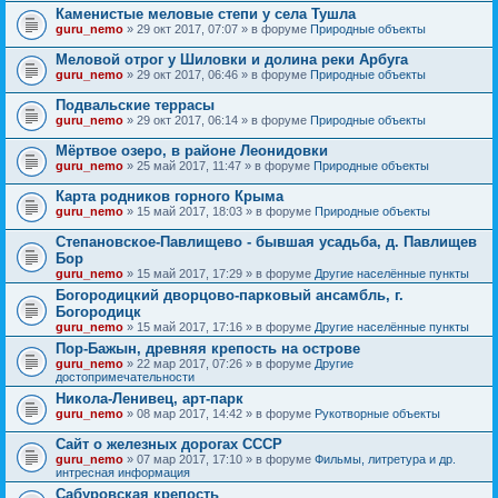
Каменистые меловые степи у села Тушла
guru_nemo
» 29 окт 2017, 07:07 » в форуме
Природные объекты
Меловой отрог у Шиловки и долина реки Арбуга
guru_nemo
» 29 окт 2017, 06:46 » в форуме
Природные объекты
Подвальские террасы
guru_nemo
» 29 окт 2017, 06:14 » в форуме
Природные объекты
Мёртвое озеро, в районе Леонидовки
guru_nemo
» 25 май 2017, 11:47 » в форуме
Природные объекты
Карта родников горного Крыма
guru_nemo
» 15 май 2017, 18:03 » в форуме
Природные объекты
Степановское-Павлищево - бывшая усадьба, д. Павлищев
Бор
guru_nemo
» 15 май 2017, 17:29 » в форуме
Другие населённые пункты
Богородицкий дворцово-парковый ансамбль, г.
Богородицк
guru_nemo
» 15 май 2017, 17:16 » в форуме
Другие населённые пункты
Пор-Бажын, древняя крепость на острове
guru_nemo
» 22 мар 2017, 07:26 » в форуме
Другие
достопримечательности
Никола-Ленивец, арт-парк
guru_nemo
» 08 мар 2017, 14:42 » в форуме
Рукотворные объекты
Сайт о железных дорогах СССР
guru_nemo
» 07 мар 2017, 17:10 » в форуме
Фильмы, литретура и др.
интресная информация
Сабуровская крепость