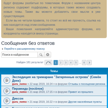
будут форумы разбитые по тематикам. Форум с названием центра
региона содержит подфорумы, в которых также можно создавать
новые темы. Также вы можете добавлять свои мысли в уже
существующие.
Если вы не читали правила, то стоит их всё же прочесть, ссылка на
них находится над этим сообщением.
Ваши пожелания направляйте администратору форума, его
координаты находятся внизу страницы.
Сообщения без ответов
Перейти к расширенному поиску
Найден 181 результат
1
2
3
4
5
…
8
Темы
Экспедиция на тримаране "Затерянные острова" (Семён
Деяк)
guru_nemo
» 22 мар 2019, 16:24 » в форуме
Отзывы о посещении региона
Пирамида (посёлок)
guru_nemo
» 21 мар 2019, 17:15 » в форуме
Привет из прошлого
Диксон
guru_nemo
» 21 мар 2019, 16:22 » в форуме
Другие населённые пункты