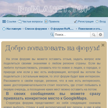
RuPLANET.TOP
Ссылки
Частые вопросы
Правила
Регистрация
Вход
На главную
Список форумов
О форуме RuPLANET.TOP
Пожелания и отзывы о форуме
П
ои
Добро пожаловать на форум!
ск
На этом форуме вы можете оставить отзыв, задать вопрос или
поделиться своими знаниями о любом регионе страны. Если вы
любите путешествовать, узнавать что-то новое о людях, о городах, о
природе или если у вас есть информация, которой вы хотели бы
поделиться с остальным миром, то этот форум будет вам интересен.
Расскажите о своём городе, регионе, что в них есть интересного,
какие достопримечательности стоит посетить, где стоит побывать в
первую очередь, а посещение каких мест можно оставить на потом.
В своих сообщениях вы можете сразу
привязать конкретное место к GoogleMaps.
Структура форума представляет из себя следующее: сначала
нужно выбрать страну, в ней интересующий вас регион, а уже в нём