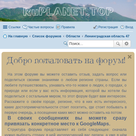
RuPLANET.TOP
Ссылки
Частые вопросы
Правила
Регистрация
Вход
На главную
Список форумов
Области
Ленинградская область 47
П
ои
Добро пожаловать на форум!
ск
На этом форуме вы можете оставить отзыв, задать вопрос или
поделиться своими знаниями о любом регионе страны. Если вы
любите путешествовать, узнавать что-то новое о людях, о городах, о
природе или если у вас есть информация, которой вы хотели бы
поделиться с остальным миром, то этот форум будет вам интересен.
Расскажите о своём городе, регионе, что в них есть интересного,
какие достопримечательности стоит посетить, где стоит побывать в
первую очередь, а посещение каких мест можно оставить на потом.
В своих сообщениях вы можете сразу
привязать конкретное место к GoogleMaps.
Структура форума представляет из себя следующее: сначала
нужно выбрать страну, в ней интересующий вас регион, а уже в нём